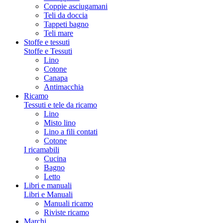
Coppie asciugamani
Teli da doccia
Tappeti bagno
Teli mare
Stoffe e tessuti
Stoffe e Tessuti
Lino
Cotone
Canapa
Antimacchia
Ricamo
Tessuti e tele da ricamo
Lino
Misto lino
Lino a fili contati
Cotone
I ricamabili
Cucina
Bagno
Letto
Libri e manuali
Libri e Manuali
Manuali ricamo
Riviste ricamo
Marchi