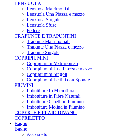
LENZUOLA
Lenzuola Matrimoniali
Lenzuola Una Piazza e mezzo
Lenzuola Singole
Lenzuola Sfuse
Federe
TRAPUNTE E TRAPUNTINI
Trapunte Matrimoniali
Trapunte Una Piazza e mezzo
Trapunte Singole
COPRIPIUMINI
Copripiumini Matrimoniali
Copripiumini Una Piazza e mezzo
Copripiumini Singoli
Copripiumini Lettini con Sponde
PIUMINI
Imbottiture In Microfibra
Imbottiture in Fibre Naturali
Imbottiture Cinelli in Piumino
Imbottiture Molina in Piumino
COPERTE E PLAID DIVANO
COPRILETTO
Bagno
Bagno
Accappatoi