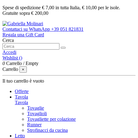
Spese di spedizione € 7,00 in tutta Italia, € 10,00 per le isole.
Gratuite sopra € 200,00
Contattaci su WhatsApp
+39 051 821831
Regala una Gift Card
Cerca
Accedi
Wishlist (
)
0
Carrello
/
Empty
Carrello
×
Il tuo carrello è vuoto
Offerte
Tavola
Tavola
Tovaglie
Tovaglioli
Tovagliette per colazione
Runner
Strofinacci da cucina
Letto