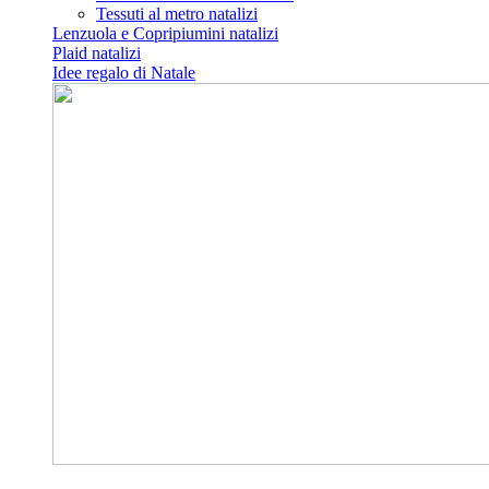
Tessuti al metro natalizi
Lenzuola e Copripiumini natalizi
Plaid natalizi
Idee regalo di Natale