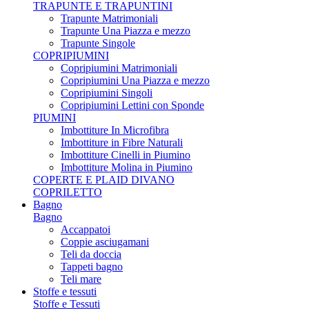
TRAPUNTE E TRAPUNTINI
Trapunte Matrimoniali
Trapunte Una Piazza e mezzo
Trapunte Singole
COPRIPIUMINI
Copripiumini Matrimoniali
Copripiumini Una Piazza e mezzo
Copripiumini Singoli
Copripiumini Lettini con Sponde
PIUMINI
Imbottiture In Microfibra
Imbottiture in Fibre Naturali
Imbottiture Cinelli in Piumino
Imbottiture Molina in Piumino
COPERTE E PLAID DIVANO
COPRILETTO
Bagno
Bagno
Accappatoi
Coppie asciugamani
Teli da doccia
Tappeti bagno
Teli mare
Stoffe e tessuti
Stoffe e Tessuti