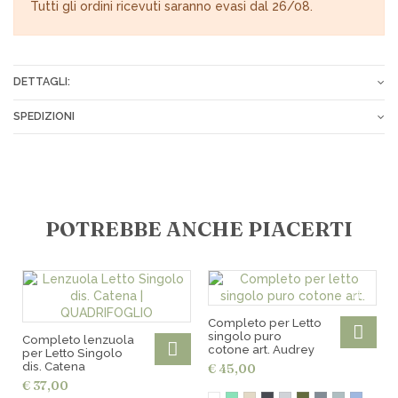
Tutti gli ordini ricevuti saranno evasi dal 26/08.
DETTAGLI:
Composizione
100% Cotone
SPEDIZIONI
Gli ordini vengono spediti tramite corriere espresso o Poste
Italiane entro 24-72 ore dopo il ricevimento del pagamento.
Tariffe spese di spedizione:
POTREBBE ANCHE PIACERTI
€ 7,00 in tutta Italia
€ 10,00 per le isole
€ 15,00 per i CAP disagiati
€ 18,00 in Europa
Spedizioni gratuite per ordini superiori a € 200,00
Completo per Letto
Ritiro gratuito in negozio
singolo puro
Completo lenzuola
cotone art. Audrey
per Letto Singolo
dis. Catena
€ 45,00
€ 37,00