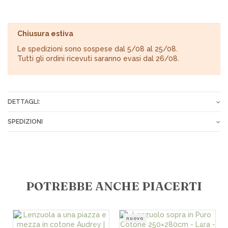
Chiusura estiva
Le spedizioni sono sospese dal 5/08 al 25/08.
Tutti gli ordini ricevuti saranno evasi dal 26/08.
DETTAGLI:
Composizione
100% Cotone Tinto in Filo
SPEDIZIONI
Manutenzione
No Stiro
Gli ordini vengono spediti tramite corriere espresso o Poste
Italiane entro 24-72 ore dopo il ricevimento del pagamento.
Tariffe spese di spedizione:
POTREBBE ANCHE PIACERTI
€ 7,00 in tutta Italia
€ 10,00 per le isole
€ 15,00 per i CAP disagiati
€ 18,00 in Europa
nuovo
Spedizioni gratuite per ordini superiori a € 200,00