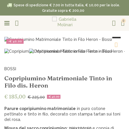
Spese di spedizione € 7,00 in tutta Italia, € 10,00 per le isole.
Gratuite sopra € 200,00
0
-€ 40,00
BOSSI
Copripiumino Matrimoniale Tinto in
Filo dis. Heron
€ 185,00
€ 225,00
-€ 40,00
Parure copripiumino matrimoniale
in puro cotone
pettinato e tinto in filo, decorato con stampa tartan sui toni
del rosa.
Misura del sacco copripiumino: 255x200+50
e coppia di