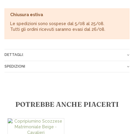
Chiusura estiva
Le spedizioni sono sospese dal 5/08 al 25/08.
Tutti gli ordini ricevuti saranno evasi dal 26/08.
DETTAGLI:
Composizione
100% Cotone
SPEDIZIONI
Gli ordini vengono spediti tramite corriere espresso o Poste
Italiane entro 24-72 ore dopo il ricevimento del pagamento.
Tariffe spese di spedizione:
POTREBBE ANCHE PIACERTI
€ 7,00 in tutta Italia
€ 10,00 per le isole
€ 15,00 per i CAP disagiati
€ 18,00 in Europa
Spedizioni gratuite per ordini superiori a € 200,00