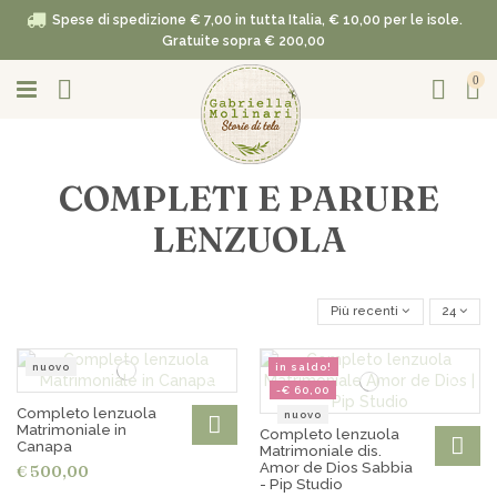
Spese di spedizione € 7,00 in tutta Italia, € 10,00 per le isole.
Gratuite sopra € 200,00
0
COMPLETI E PARURE
LENZUOLA
Più recenti
24
nuovo
in saldo!
-€ 60,00
Completo lenzuola
nuovo
Matrimoniale in
Completo lenzuola
Canapa
Matrimoniale dis.
Amor de Dios Sabbia
€ 500,00
- Pip Studio