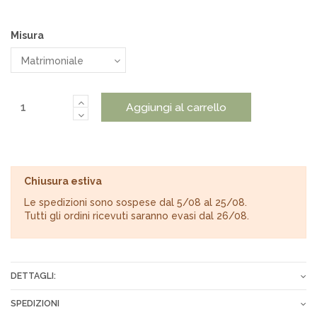
Misura
Aggiungi al carrello
Chiusura estiva
Le spedizioni sono sospese dal 5/08 al 25/08.
Tutti gli ordini ricevuti saranno evasi dal 26/08.
DETTAGLI:
Misure
250×200 cm
SPEDIZIONI
Imbottitura
100% Seta