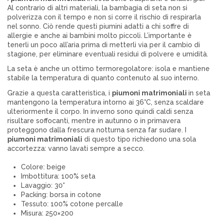
Al contrario di altri materiali, la bambagia di seta non si
polverizza con il tempo e non si corre il rischio di respirarla
nel sonno. Ciò rende questi piumini adatti a chi soffre di
allergie e anche ai bambini molto piccoli. L’importante è
tenerli un poco all’aria prima di metterli via per il cambio di
stagione, per eliminare eventuali residui di polvere e umidità.
La seta è anche un ottimo termoregolatore: isola e mantiene
stabile la temperatura di quanto contenuto al suo interno.
Grazie a questa caratteristica, i
piumoni
matrimoniali
in seta
mantengono la temperatura intorno ai 36°C, senza scaldare
ulteriormente il corpo. In inverno sono quindi caldi senza
risultare soffocanti, mentre in autunno o in primavera
proteggono dalla frescura notturna senza far sudare. I
piumoni matrimoniali
di questo tipo richiedono una sola
accortezza: vanno lavati sempre a secco.
Colore: beige
Imbottitura: 100% seta
Lavaggio: 30°
Packing: borsa in cotone
Tessuto: 100% cotone percalle
Misura: 250×200