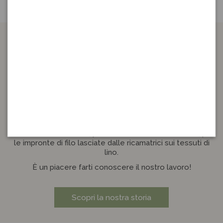
UNA BOTTEGA DI PAESE
Se le tue ricerche ti hanno portato qui, abbiamo qualcosa
in comune.
La nostra bottega è il giardino in cui coltiviamo la nostra
passione per le cose ben fatte: per la biancheria
confezionata con cura, per le lenzuola in fibre naturali, per
le impronte di filo lasciate dalle ricamatrici sui tessuti di
lino.
È un piacere farti conoscere il nostro lavoro!
Scopri la nostra storia