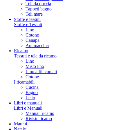
Teli da doccia
Tappeti bagno
Teli mare
Stoffe e tessuti
Stoffe e Tessuti
Lino
Cotone
Canapa
Antimacchia
Ricamo
Tessuti e tele da ricamo
Lino
Misto lino
Lino a fili contati
Cotone
I ricamabili
Cucina
Bagno
Letto
Libri e manuali
Libri e Manuali
Manuali ricamo
Riviste ricamo
Marchi
Natale