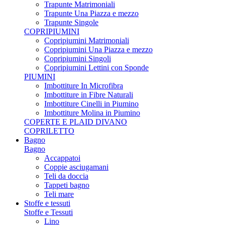
Trapunte Matrimoniali
Trapunte Una Piazza e mezzo
Trapunte Singole
COPRIPIUMINI
Copripiumini Matrimoniali
Copripiumini Una Piazza e mezzo
Copripiumini Singoli
Copripiumini Lettini con Sponde
PIUMINI
Imbottiture In Microfibra
Imbottiture in Fibre Naturali
Imbottiture Cinelli in Piumino
Imbottiture Molina in Piumino
COPERTE E PLAID DIVANO
COPRILETTO
Bagno
Bagno
Accappatoi
Coppie asciugamani
Teli da doccia
Tappeti bagno
Teli mare
Stoffe e tessuti
Stoffe e Tessuti
Lino