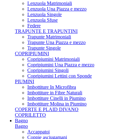
Lenzuola Matrimoniali
Lenzuola Una Piazza e mezzo
Lenzuola Singole
Lenzuola Sfuse
Federe
TRAPUNTE E TRAPUNTINI
Trapunte Matrimoniali
Trapunte Una Piazza e mezzo
Trapunte Singole
COPRIPIUMINI
Copripiumini Matrimoniali
Copripiumini Una Piazza e mezzo
Copripiumini Singoli
Copripiumini Lettini con Sponde
PIUMINI
Imbottiture In Microfibra
Imbottiture in Fibre Naturali
Imbottiture Cinelli in Piumino
Imbottiture Molina in Piumino
COPERTE E PLAID DIVANO
COPRILETTO
Bagno
Bagno
Accappatoi
Coppie asciugamani