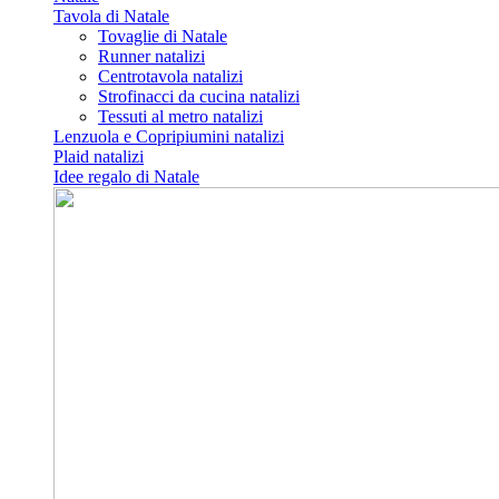
Tavola di Natale
Tovaglie di Natale
Runner natalizi
Centrotavola natalizi
Strofinacci da cucina natalizi
Tessuti al metro natalizi
Lenzuola e Copripiumini natalizi
Plaid natalizi
Idee regalo di Natale