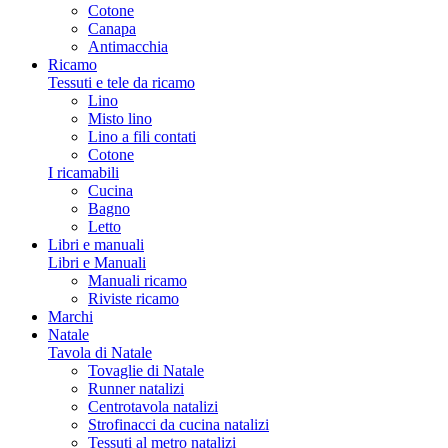
Cotone
Canapa
Antimacchia
Ricamo
Tessuti e tele da ricamo
Lino
Misto lino
Lino a fili contati
Cotone
I ricamabili
Cucina
Bagno
Letto
Libri e manuali
Libri e Manuali
Manuali ricamo
Riviste ricamo
Marchi
Natale
Tavola di Natale
Tovaglie di Natale
Runner natalizi
Centrotavola natalizi
Strofinacci da cucina natalizi
Tessuti al metro natalizi