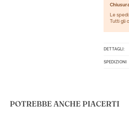
Chiusura
Le spedi
Tutti gli
DETTAGLI:
Composizi
SPEDIZIONI
Misure
Gli ordini 
Italiane en
Tariffe sp
POTREBBE ANCHE PIACERTI
€ 7,00 in tut
€ 10,00 per 
€ 15,00 per 
€ 18,00 in 