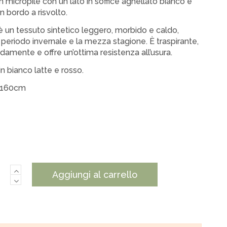
n micropile con un lato in soffice agnellato bianco e
un bordo a risvolto.
 è un tessuto sintetico leggero, morbido e caldo,
l periodo invernale e la mezza stagione. È traspirante,
damente e offre un’ottima resistenza all’usura.
in bianco latte e rosso.
x160cm
o latte
Aggiungi al carrello