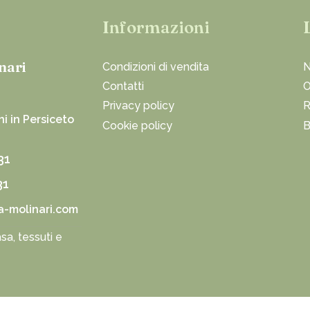
Informazioni
nari
Condizioni di vendita
N
Contatti
O
Privacy policy
R
i in Persiceto
Cookie policy
B
31
31
a-molinari.com
sa, tessuti e