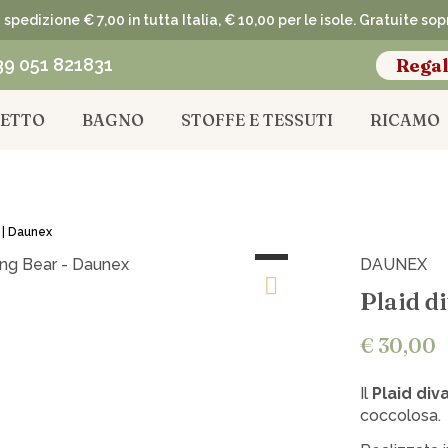
spedizione € 7,00 in tutta Italia, € 10,00 per le isole. Gratuite so
39 051 821831
Regal
LETTO
BAGNO
STOFFE E TESSUTI
RICAMO
 | Daunex
DAUNEX
Plaid d
€ 30,00
Il
Plaid div
coccolosa.