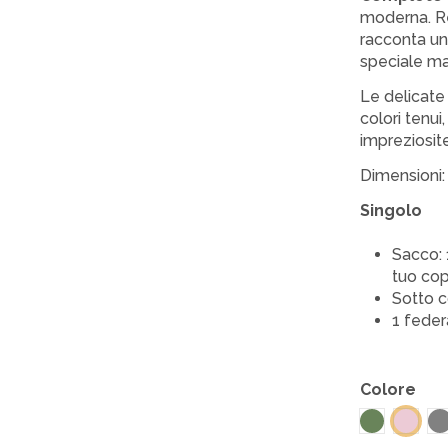
moderna. Re
racconta un
speciale man
Le delicate 
colori tenui
impreziosite
Dimensioni:
Singolo
Sacco: 
tuo cop
Sotto c
1 feder
Colore
Verde
G
Rosa