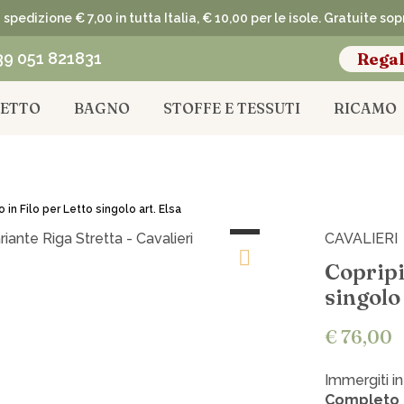
spedizione € 7,00 in tutta Italia, € 10,00 per le isole. Gratuite so
39 051 821831
Regal
LETTO
BAGNO
STOFFE E TESSUTI
RICAMO
 in Filo per Letto singolo art. Elsa
CAVALIERI
Copripi
singolo 
€ 76,00
Immergiti i
Completo 