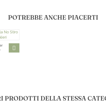
Tariffe sp
POTREBBE ANCHE PIACERTI
€ 7,00 in tut
€ 10,00 per 
€ 15,00 per 
€ 18,00 in 
Spedizioni 
er
Ritiro gratu
o
RI PRODOTTI DELLA STESSA CATE