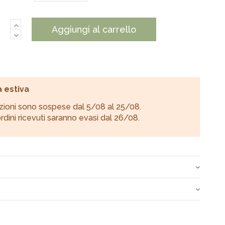
Aggiungi al carrello
 estiva
zioni sono sospese dal 5/08 al 25/08.
 ordini ricevuti saranno evasi dal 26/08.
one
100% Cotone Tinto in Filo
vengono spediti tramite corriere espresso o Poste
tro 24-72 ore dopo il ricevimento del pagamento.