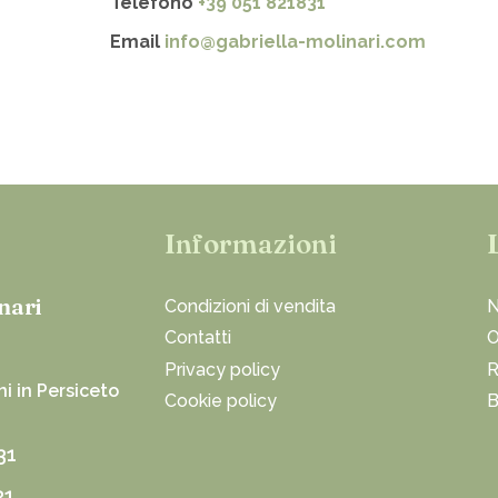
Telefono
+39 051 821831
Email
info@gabriella-molinari.com
Informazioni
nari
Condizioni di vendita
N
Contatti
O
Privacy policy
R
i in Persiceto
Cookie policy
B
31
31