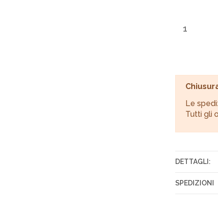
Chiusura
Le spedi
Tutti gli
DETTAGLI:
Composizi
SPEDIZIONI
Gli ordini 
Italiane en