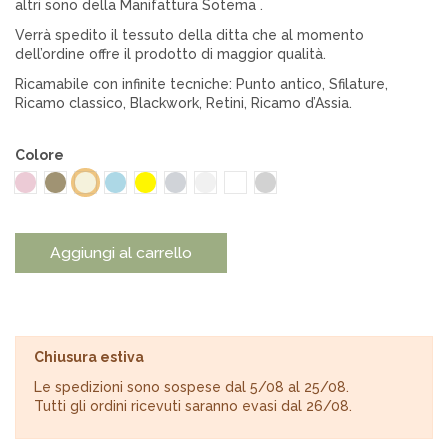
altri sono della Manifattura Sotema .
Verrà spedito il tessuto della ditta che al momento
dell’ordine offre il prodotto di maggior qualità.
Ricamabile con infinite tecniche: Punto antico, Sfilature,
Ricamo classico, Blackwork, Retini, Ricamo d’Assia.
Colore
Rosa
Greggio
Azzurro
Giallo
Grigio perla
Bianco candido
Bianco ottico
Grigio calce
Avorio
Aggiungi al carrello
Chiusura estiva
Le spedizioni sono sospese dal 5/08 al 25/08.
Tutti gli ordini ricevuti saranno evasi dal 26/08.