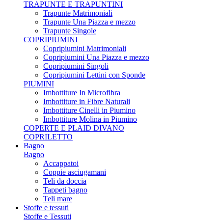
TRAPUNTE E TRAPUNTINI
Trapunte Matrimoniali
Trapunte Una Piazza e mezzo
Trapunte Singole
COPRIPIUMINI
Copripiumini Matrimoniali
Copripiumini Una Piazza e mezzo
Copripiumini Singoli
Copripiumini Lettini con Sponde
PIUMINI
Imbottiture In Microfibra
Imbottiture in Fibre Naturali
Imbottiture Cinelli in Piumino
Imbottiture Molina in Piumino
COPERTE E PLAID DIVANO
COPRILETTO
Bagno
Bagno
Accappatoi
Coppie asciugamani
Teli da doccia
Tappeti bagno
Teli mare
Stoffe e tessuti
Stoffe e Tessuti