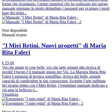
forme che ricamiamo. I primi campioni che ho realizzato per questo
manuale spiegano in modo dettagliato i passaggi per ricamare i punti
base dei retini...
Non disponibile
Manuali ricamo
"I Miei Retini. Nuovi progetti" di Maria
Rita Faleri
€ 25,00
Voi che amate le cose belle, voi che siete sempre alla ricerca di
novità! Questo è il manuale giusto per Voi. La Maestra Maria Rita
Faleri è garanzia di tecnica sopraffina, ricerca del bello, grande
capacità di condividere le sue conoscenze. Scoprite l’arte raffinata
del ricamo retino con I Miei Retini, l’esemplare manuale dedicato a
chi ama la bellezza e...
Visualizza
Manuali ricamo