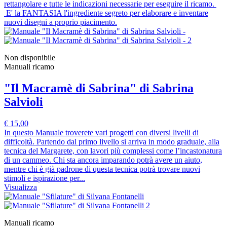
rettangolare e tutte le indicazioni necessarie per eseguire il ricamo.
E' la FANTASIA l'ingrediente segreto per elaborare e inventare
nuovi disegni a proprio piacimento.
Non disponibile
Manuali ricamo
"Il Macramè di Sabrina" di Sabrina
Salvioli
€ 15,00
In questo Manuale troverete vari progetti con diversi livelli di
difficoltà. Partendo dal primo livello si arriva in modo graduale, alla
tecnica del Margarete, con lavori più complessi come l’incastonatura
di un cammeo. Chi sta ancora imparando potrà avere un aiuto,
mentre chi è già padrone di questa tecnica potrà trovare nuovi
stimoli e ispirazione per...
Visualizza
Manuali ricamo