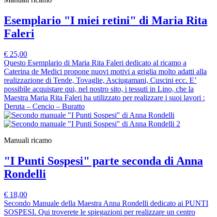
Esemplario "I miei retini" di Maria Rita
Faleri
€ 25,00
Questo Esemplario di Maria Rita Faleri dedicato al ricamo a
Caterina de Medici propone nuovi motivi a griglia molto adatti alla
realizzazione di Tende, Tovaglie, Asciugamani, Cuscini ecc. E’
possibile acquistare qui, nel nostro sito, i tessuti in Lino, che la
Maestra Maria Rita Faleri ha utilizzato per realizzare i suoi lavori :
Deruta – Cencio – Buratto
Manuali ricamo
"I Punti Sospesi" parte seconda di Anna
Rondelli
€ 18,00
Secondo Manuale della Maestra Anna Rondelli dedicato ai PUNTI
SOSPESI. Qui troverete le spiegazioni per realizzare un centro