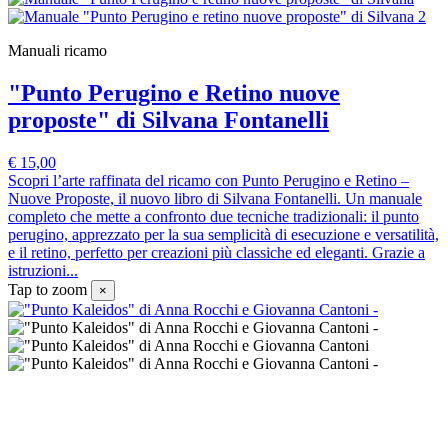
Manuali ricamo
"Punto Perugino e Retino nuove
proposte" di Silvana Fontanelli
€ 15,00
Scopri l’arte raffinata del ricamo con Punto Perugino e Retino –
Nuove Proposte, il nuovo libro di Silvana Fontanelli. Un manuale
completo che mette a confronto due tecniche tradizionali: il punto
perugino, apprezzato per la sua semplicità di esecuzione e versatilità,
e il retino, perfetto per creazioni più classiche ed eleganti. Grazie a
istruzioni...
Tap to zoom
×