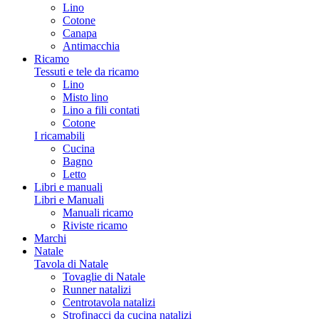
Lino
Cotone
Canapa
Antimacchia
Ricamo
Tessuti e tele da ricamo
Lino
Misto lino
Lino a fili contati
Cotone
I ricamabili
Cucina
Bagno
Letto
Libri e manuali
Libri e Manuali
Manuali ricamo
Riviste ricamo
Marchi
Natale
Tavola di Natale
Tovaglie di Natale
Runner natalizi
Centrotavola natalizi
Strofinacci da cucina natalizi