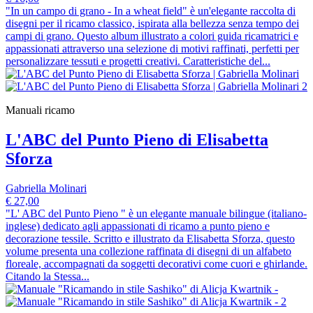
"In un campo di grano - In a wheat field" è un'elegante raccolta di
disegni per il ricamo classico, ispirata alla bellezza senza tempo dei
campi di grano. Questo album illustrato a colori guida ricamatrici e
appassionati attraverso una selezione di motivi raffinati, perfetti per
personalizzare tessuti e progetti creativi. Caratteristiche del...
Manuali ricamo
L'ABC del Punto Pieno di Elisabetta
Sforza
Gabriella Molinari
€ 27,00
"L' ABC del Punto Pieno " è un elegante manuale bilingue (italiano-
inglese) dedicato agli appassionati di ricamo a punto pieno e
decorazione tessile. Scritto e illustrato da Elisabetta Sforza, questo
volume presenta una collezione raffinata di disegni di un alfabeto
floreale, accompagnati da soggetti decorativi come cuori e ghirlande.
Citando la Stessa...