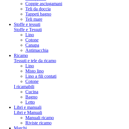
Coppie asciugamani
Teli da doccia
Tappeti bagno
Teli mare
Stoffe e tessuti
Stoffe e Tessuti
Lino
Cotone
Canapa
Antimacchia
Ricamo
Tessuti e tele da ricamo
Lino
Misto lino
Lino a fili contati
Cotone
I ricamabili
Cucina
Bagno
Letto
Libri e manuali
Libri e Manuali
Manuali ricamo
Riviste ricamo
Marchi