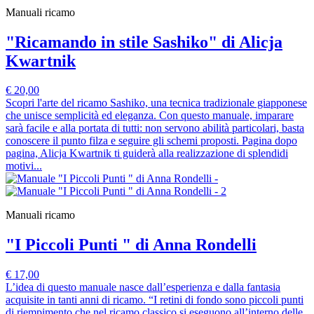
Manuali ricamo
"Ricamando in stile Sashiko" di Alicja
Kwartnik
€ 20,00
Scopri l'arte del ricamo Sashiko, una tecnica tradizionale giapponese
che unisce semplicità ed eleganza. Con questo manuale, imparare
sarà facile e alla portata di tutti: non servono abilità particolari, basta
conoscere il punto filza e seguire gli schemi proposti. Pagina dopo
pagina, Alicja Kwartnik ti guiderà alla realizzazione di splendidi
motivi...
Manuali ricamo
"I Piccoli Punti " di Anna Rondelli
€ 17,00
L’idea di questo manuale nasce dall’esperienza e dalla fantasia
acquisite in tanti anni di ricamo. “I retini di fondo sono piccoli punti
di riempimento che nel ricamo classico si eseguono all’interno delle