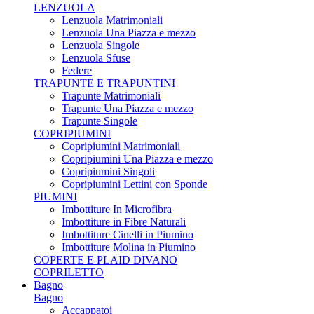
LENZUOLA
Lenzuola Matrimoniali
Lenzuola Una Piazza e mezzo
Lenzuola Singole
Lenzuola Sfuse
Federe
TRAPUNTE E TRAPUNTINI
Trapunte Matrimoniali
Trapunte Una Piazza e mezzo
Trapunte Singole
COPRIPIUMINI
Copripiumini Matrimoniali
Copripiumini Una Piazza e mezzo
Copripiumini Singoli
Copripiumini Lettini con Sponde
PIUMINI
Imbottiture In Microfibra
Imbottiture in Fibre Naturali
Imbottiture Cinelli in Piumino
Imbottiture Molina in Piumino
COPERTE E PLAID DIVANO
COPRILETTO
Bagno
Bagno
Accappatoi