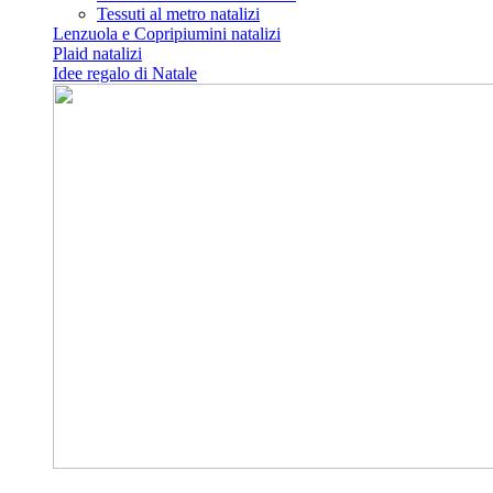
Tessuti al metro natalizi
Lenzuola e Copripiumini natalizi
Plaid natalizi
Idee regalo di Natale