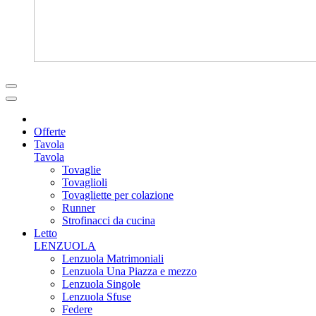
Offerte
Tavola
Tavola
Tovaglie
Tovaglioli
Tovagliette per colazione
Runner
Strofinacci da cucina
Letto
LENZUOLA
Lenzuola Matrimoniali
Lenzuola Una Piazza e mezzo
Lenzuola Singole
Lenzuola Sfuse
Federe