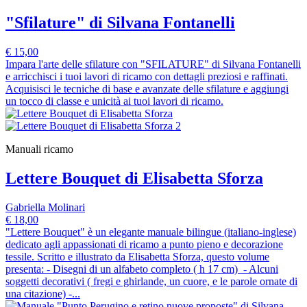
"Sfilature" di Silvana Fontanelli
€ 15,00
Impara l'arte delle sfilature con "SFILATURE" di Silvana Fontanelli
e arricchisci i tuoi lavori di ricamo con dettagli preziosi e raffinati.
Acquisisci le tecniche di base e avanzate delle sfilature e aggiungi
un tocco di classe e unicità ai tuoi lavori di ricamo.
Manuali ricamo
Lettere Bouquet di Elisabetta Sforza
Gabriella Molinari
€ 18,00
"Lettere Bouquet" è un elegante manuale bilingue (italiano-inglese)
dedicato agli appassionati di ricamo a punto pieno e decorazione
tessile. Scritto e illustrato da Elisabetta Sforza, questo volume
presenta: - Disegni di un alfabeto completo ( h 17 cm) - Alcuni
soggetti decorativi ( fregi e ghirlande, un cuore, e le parole ornate di
una citazione) -...