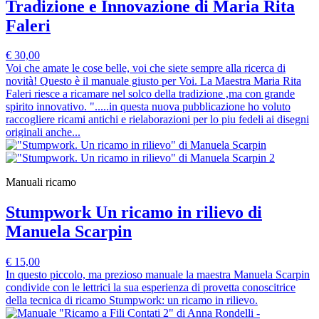
Tradizione e Innovazione di Maria Rita
Faleri
€ 30,00
Voi che amate le cose belle, voi che siete sempre alla ricerca di
novità! Questo è il manuale giusto per Voi. La Maestra Maria Rita
Faleri riesce a ricamare nel solco della tradizione ,ma con grande
spirito innovativo. ".....in questa nuova pubblicazione ho voluto
raccogliere ricami antichi e rielaborazioni per lo piu fedeli ai disegni
originali anche...
Manuali ricamo
Stumpwork Un ricamo in rilievo di
Manuela Scarpin
€ 15,00
In questo piccolo, ma prezioso manuale la maestra Manuela Scarpin
condivide con le lettrici la sua esperienza di provetta conoscitrice
della tecnica di ricamo Stumpwork: un ricamo in rilievo.