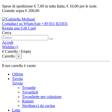
Spese di spedizione € 7,00 in tutta Italia, € 10,00 per le isole.
Gratuite sopra € 200,00
Contattaci su WhatsApp
+39 051 821831
Regala una Gift Card
Cerca
Accedi
Wishlist (
)
0
Carrello
/
Empty
Carrello
×
Il tuo carrello è vuoto
Offerte
Tavola
Tavola
Tovaglie
Tovaglioli
Tovagliette per colazione
Runner
Strofinacci da cucina
Letto