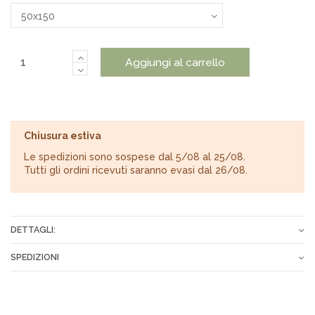
Aggiungi al carrello
Chiusura estiva
Le spedizioni sono sospese dal 5/08 al 25/08.
Tutti gli ordini ricevuti saranno evasi dal 26/08.
DETTAGLI:
Composizione
100% Poliestere
SPEDIZIONI
Manutenzione
No Stiro
Gli ordini vengono spediti tramite corriere espresso o Poste
Italiane entro 24-72 ore dopo il ricevimento del pagamento.