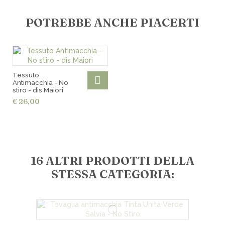
Tariffe spese di spedizione:
POTREBBE ANCHE PIACERTI
€ 7,00 in tutta Italia
€ 10,00 per le isole
€ 15,00 per i CAP disagiati
€ 18,00 in Europa
Spedizioni gratuite per ordini superiori a € 200,00
Tessuto
Ritiro gratuito in negozio
Antimacchia - No
stiro - dis Maiori
€ 26,00
16 ALTRI PRODOTTI DELLA
STESSA CATEGORIA: