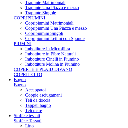
Trapunte Matrimoniali
Trapunte Una Piazza e mezzo
Trapunte Singole
COPRIPIUMINI
Copripiumini Matrimoniali
Copripiumini Una Piazza e mezzo
Copripiumini Singoli
Copripiumini Lettini con Sponde
PIUMINI
Imbottiture In Microfibra
Imbottiture in Fibre Naturali
Imbottiture Cinelli in Piumino
Imbottiture Molina in Piumino
COPERTE E PLAID DIVANO
COPRILETTO
Bagno
Bagno
Accappatoi
Coppie asciugamani
Teli da doccia
Tappeti bagno
Teli mare
Stoffe e tessuti
Stoffe e Tessuti
Lino