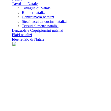
Tavola di Natale
Tovaglie di Natale
Runner natalizi
Centrotavola natalizi
Strofinacci da cucina natalizi
Tessuti al metro natalizi
Lenzuola e Copripiumini natalizi
Plaid natalizi
Idee regalo di Natale