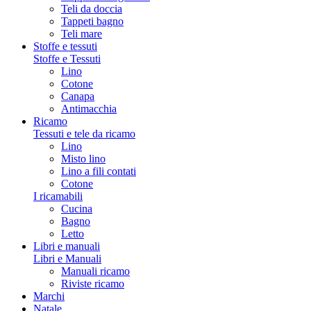
Teli da doccia
Tappeti bagno
Teli mare
Stoffe e tessuti
Stoffe e Tessuti
Lino
Cotone
Canapa
Antimacchia
Ricamo
Tessuti e tele da ricamo
Lino
Misto lino
Lino a fili contati
Cotone
I ricamabili
Cucina
Bagno
Letto
Libri e manuali
Libri e Manuali
Manuali ricamo
Riviste ricamo
Marchi
Natale