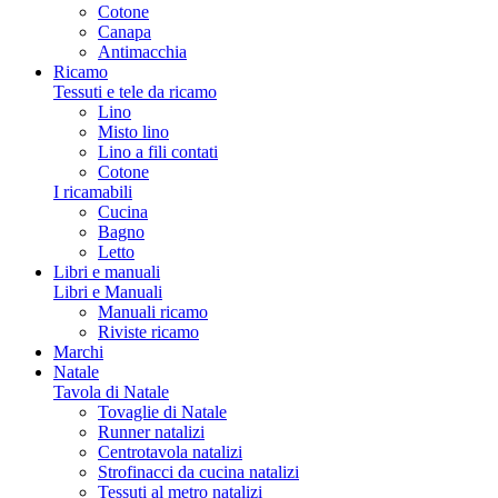
Cotone
Canapa
Antimacchia
Ricamo
Tessuti e tele da ricamo
Lino
Misto lino
Lino a fili contati
Cotone
I ricamabili
Cucina
Bagno
Letto
Libri e manuali
Libri e Manuali
Manuali ricamo
Riviste ricamo
Marchi
Natale
Tavola di Natale
Tovaglie di Natale
Runner natalizi
Centrotavola natalizi
Strofinacci da cucina natalizi
Tessuti al metro natalizi