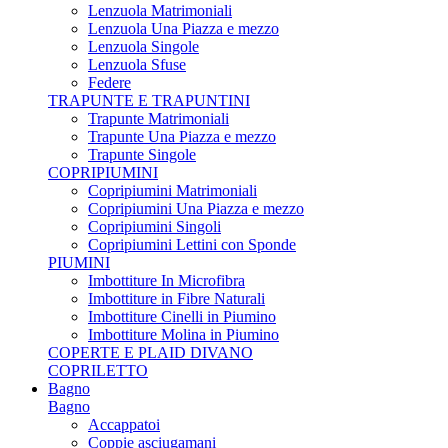
Lenzuola Matrimoniali
Lenzuola Una Piazza e mezzo
Lenzuola Singole
Lenzuola Sfuse
Federe
TRAPUNTE E TRAPUNTINI
Trapunte Matrimoniali
Trapunte Una Piazza e mezzo
Trapunte Singole
COPRIPIUMINI
Copripiumini Matrimoniali
Copripiumini Una Piazza e mezzo
Copripiumini Singoli
Copripiumini Lettini con Sponde
PIUMINI
Imbottiture In Microfibra
Imbottiture in Fibre Naturali
Imbottiture Cinelli in Piumino
Imbottiture Molina in Piumino
COPERTE E PLAID DIVANO
COPRILETTO
Bagno
Bagno
Accappatoi
Coppie asciugamani