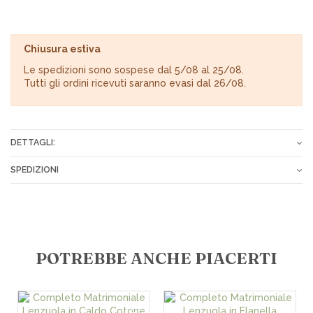
Chiusura estiva
Le spedizioni sono sospese dal 5/08 al 25/08.
Tutti gli ordini ricevuti saranno evasi dal 26/08.
DETTAGLI:
Tessuto
100% Puro cotone
SPEDIZIONI
Gli ordini vengono spediti tramite corriere espresso o Poste
Italiane entro 24-72 ore dopo il ricevimento del pagamento.
Tariffe spese di spedizione:
POTREBBE ANCHE PIACERTI
€ 7,00 in tutta Italia
€ 10,00 per le isole
€ 15,00 per i CAP disagiati
€ 18,00 in Europa