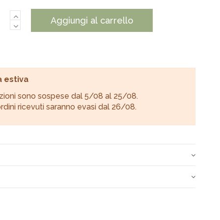
Aggiungi al carrello
 estiva
zioni sono sospese dal 5/08 al 25/08.
 ordini ricevuti saranno evasi dal 26/08.
100% Puro cotone
vengono spediti tramite corriere espresso o Poste
tro 24-72 ore dopo il ricevimento del pagamento.