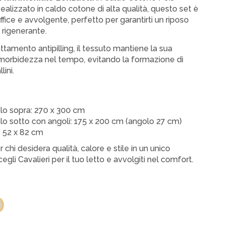
Realizzato in caldo cotone di alta qualità, questo set è
fice e avvolgente, perfetto per garantirti un riposo
 rigenerante.
attamento antipilling, il tessuto mantiene la sua
morbidezza nel tempo, evitando la formazione di
lini.
lo sopra: 270 x 300 cm
o sotto con angoli: 175 x 200 cm (angolo 27 cm)
 52 x 82 cm
 chi desidera qualità, calore e stile in un unico
egli Cavalieri per il tuo letto e avvolgiti nel comfort.
la
a
orda 101