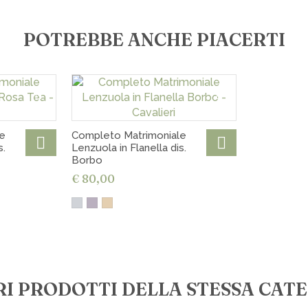
Tariffe sp
POTREBBE ANCHE PIACERTI
€ 7,00 in tut
€ 10,00 per 
€ 15,00 per 
€ 18,00 in 
Spedizioni 
Ritiro gratu
e
Completo Matrimoniale
s.
Lenzuola in Flanella dis.
Borbo
€ 80,00
RI PRODOTTI DELLA STESSA CAT