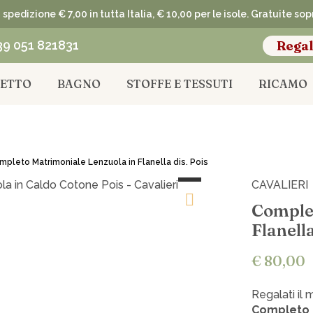
spedizione € 7,00 in tutta Italia, € 10,00 per le isole. Gratuite so
39 051 821831
Regal
LETTO
BAGNO
STOFFE E TESSUTI
RICAMO
pleto Matrimoniale Lenzuola in Flanella dis. Pois
CAVALIERI
Complet
Flanella
€ 80,00
Regalati il 
Completo 