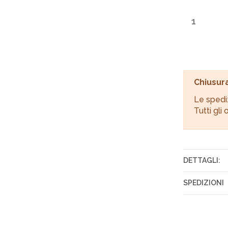
Chiusura
Le spedi
Tutti gli
DETTAGLI:
Tessuto
SPEDIZIONI
Gli ordini 
Italiane en