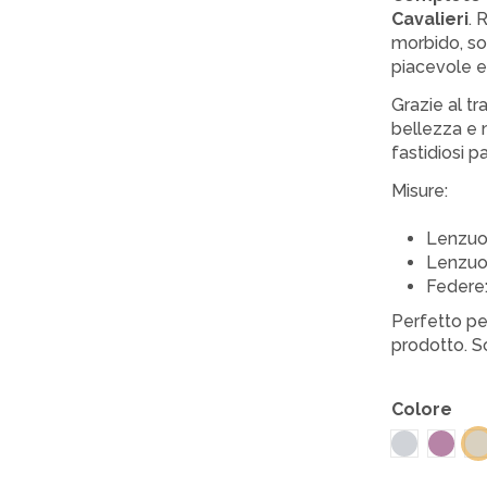
Cavalieri
. 
morbido, sof
piacevole e
Grazie al tr
bellezza e 
fastidiosi pal
Misure:
Lenzuo
Lenzuol
Federe:
Perfetto per
prodotto. Sc
Colore
Grigio per
Malv
C