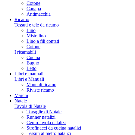
Cotone
Canapa
Antimacchia
Ricamo
Tessuti e tele da ricamo
Lino
Misto lino
Lino a fili contati
Cotone
I ricamabili
Cucina
Bagno
Letto
Libri e manuali
Libri e Manuali
Manuali ricamo
Riviste ricamo
Marchi
Natale
Tavola di Natale
Tovaglie di Natale
Runner natalizi
Centrotavola natalizi
Strofinacci da cucina natalizi
Tessuti al metro natalizi