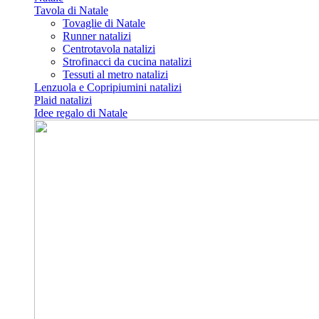
Tavola di Natale
Tovaglie di Natale
Runner natalizi
Centrotavola natalizi
Strofinacci da cucina natalizi
Tessuti al metro natalizi
Lenzuola e Copripiumini natalizi
Plaid natalizi
Idee regalo di Natale