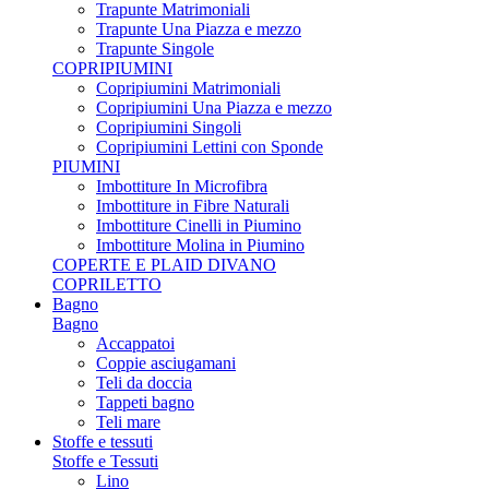
Trapunte Matrimoniali
Trapunte Una Piazza e mezzo
Trapunte Singole
COPRIPIUMINI
Copripiumini Matrimoniali
Copripiumini Una Piazza e mezzo
Copripiumini Singoli
Copripiumini Lettini con Sponde
PIUMINI
Imbottiture In Microfibra
Imbottiture in Fibre Naturali
Imbottiture Cinelli in Piumino
Imbottiture Molina in Piumino
COPERTE E PLAID DIVANO
COPRILETTO
Bagno
Bagno
Accappatoi
Coppie asciugamani
Teli da doccia
Tappeti bagno
Teli mare
Stoffe e tessuti
Stoffe e Tessuti
Lino