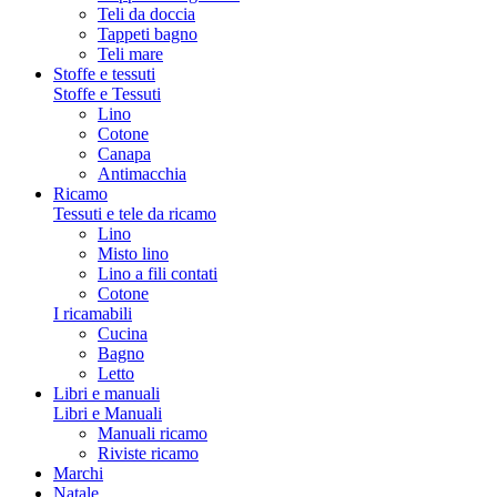
Teli da doccia
Tappeti bagno
Teli mare
Stoffe e tessuti
Stoffe e Tessuti
Lino
Cotone
Canapa
Antimacchia
Ricamo
Tessuti e tele da ricamo
Lino
Misto lino
Lino a fili contati
Cotone
I ricamabili
Cucina
Bagno
Letto
Libri e manuali
Libri e Manuali
Manuali ricamo
Riviste ricamo
Marchi
Natale