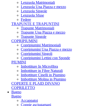
Lenzuola Matrimoniali
Lenzuola Una Piazza e mezzo
Lenzuola Singole
Lenzuola Sfuse
Federe
TRAPUNTE E TRAPUNTINI
Trapunte Matrimoniali
Trapunte Una Piazza e mezzo
Trapunte Singole
COPRIPIUMINI
Copripiumini Matrimoniali
Copripiumini Una Piazza e mezzo
Copripiumini Singoli
Copripiumini Lettini con Sponde
PIUMINI
Imbottiture In Microfibra
Imbottiture in Fibre Naturali
Imbottiture Cinelli in Piumino
Imbottiture Molina in Piumino
COPERTE E PLAID DIVANO
COPRILETTO
Bagno
Bagno
Accappatoi
Coppie asciugamani