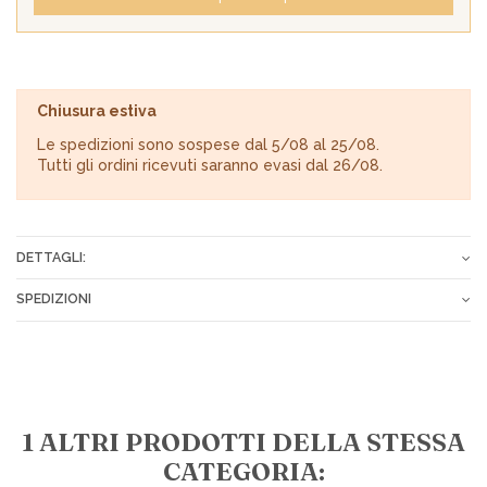
Chiusura estiva
Le spedizioni sono sospese dal 5/08 al 25/08.
Tutti gli ordini ricevuti saranno evasi dal 26/08.
DETTAGLI:
Composizione
100% Cotone
SPEDIZIONI
Tessuto
Spugna di cotone
Gli ordini vengono spediti tramite corriere espresso o Poste
Italiane entro 24-72 ore dopo il ricevimento del pagamento.
Tariffe spese di spedizione:
€ 7,00 in tutta Italia
1 ALTRI PRODOTTI DELLA STESSA
€ 10,00 per le isole
CATEGORIA:
€ 15,00 per i CAP disagiati