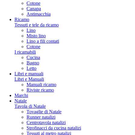
Cotone
Canapa
Antimacchia
Ricamo
Tessuti e tele da ricamo
Lino
Misto lino
Lino a fili contati
Cotone
I ricamabili
Cucina
Bagno
Letto
Libri e manuali
Libri e Manuali
Manuali ricamo
Riviste ricamo
Marchi
Natale
Tavola di Natale
Tovaglie di Natale
Runner natalizi
Centrotavola natalizi
Strofinacci da cucina natalizi
Tessuti al metro natalizi