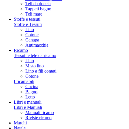
Teli da doccia
Tappeti bagno
Teli mare
Stoffe e tessuti
Stoffe e Tessuti
Lino
Cotone
Canapa
Antimacchia
Ricamo
Tessuti e tele da ricamo
Lino
Misto lino
Lino a fili contati
Cotone
I ricamabili
Cucina
Bagno
Letto
Libri e manuali
Libri e Manuali
Manuali ricamo
Riviste ricamo
Marchi
Natale