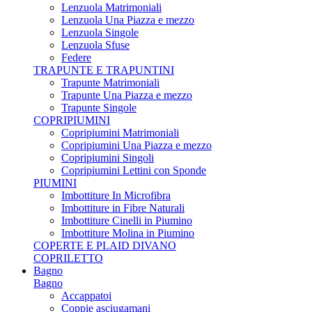
Lenzuola Matrimoniali
Lenzuola Una Piazza e mezzo
Lenzuola Singole
Lenzuola Sfuse
Federe
TRAPUNTE E TRAPUNTINI
Trapunte Matrimoniali
Trapunte Una Piazza e mezzo
Trapunte Singole
COPRIPIUMINI
Copripiumini Matrimoniali
Copripiumini Una Piazza e mezzo
Copripiumini Singoli
Copripiumini Lettini con Sponde
PIUMINI
Imbottiture In Microfibra
Imbottiture in Fibre Naturali
Imbottiture Cinelli in Piumino
Imbottiture Molina in Piumino
COPERTE E PLAID DIVANO
COPRILETTO
Bagno
Bagno
Accappatoi
Coppie asciugamani