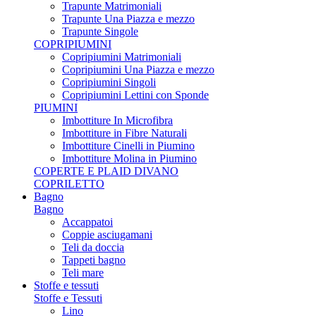
Trapunte Matrimoniali
Trapunte Una Piazza e mezzo
Trapunte Singole
COPRIPIUMINI
Copripiumini Matrimoniali
Copripiumini Una Piazza e mezzo
Copripiumini Singoli
Copripiumini Lettini con Sponde
PIUMINI
Imbottiture In Microfibra
Imbottiture in Fibre Naturali
Imbottiture Cinelli in Piumino
Imbottiture Molina in Piumino
COPERTE E PLAID DIVANO
COPRILETTO
Bagno
Bagno
Accappatoi
Coppie asciugamani
Teli da doccia
Tappeti bagno
Teli mare
Stoffe e tessuti
Stoffe e Tessuti
Lino