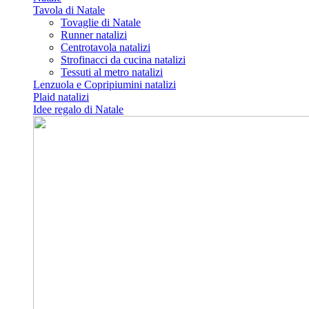
Tavola di Natale
Tovaglie di Natale
Runner natalizi
Centrotavola natalizi
Strofinacci da cucina natalizi
Tessuti al metro natalizi
Lenzuola e Copripiumini natalizi
Plaid natalizi
Idee regalo di Natale