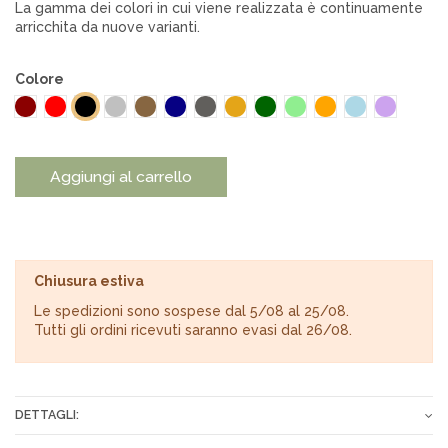
La gamma dei colori in cui viene realizzata è continuamente
arricchita da nuove varianti.
Colore
Bordeaux
Rosso
Argento
Nocciola
Blu
Asfalto
Senape
Verde scuro
Verde chiaro
Carota
Azzurro
Lilla
Nero
Aggiungi al carrello
Chiusura estiva
Le spedizioni sono sospese dal 5/08 al 25/08.
Tutti gli ordini ricevuti saranno evasi dal 26/08.
DETTAGLI: