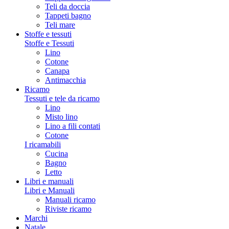
Teli da doccia
Tappeti bagno
Teli mare
Stoffe e tessuti
Stoffe e Tessuti
Lino
Cotone
Canapa
Antimacchia
Ricamo
Tessuti e tele da ricamo
Lino
Misto lino
Lino a fili contati
Cotone
I ricamabili
Cucina
Bagno
Letto
Libri e manuali
Libri e Manuali
Manuali ricamo
Riviste ricamo
Marchi
Natale