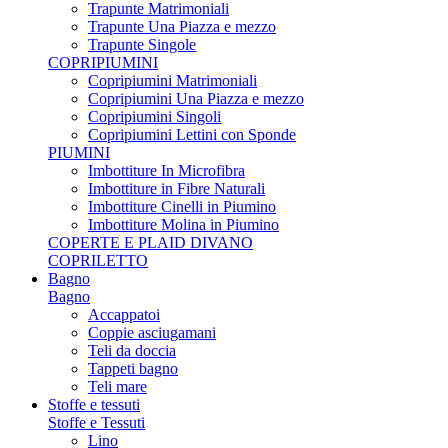
Trapunte Matrimoniali
Trapunte Una Piazza e mezzo
Trapunte Singole
COPRIPIUMINI
Copripiumini Matrimoniali
Copripiumini Una Piazza e mezzo
Copripiumini Singoli
Copripiumini Lettini con Sponde
PIUMINI
Imbottiture In Microfibra
Imbottiture in Fibre Naturali
Imbottiture Cinelli in Piumino
Imbottiture Molina in Piumino
COPERTE E PLAID DIVANO
COPRILETTO
Bagno
Bagno
Accappatoi
Coppie asciugamani
Teli da doccia
Tappeti bagno
Teli mare
Stoffe e tessuti
Stoffe e Tessuti
Lino