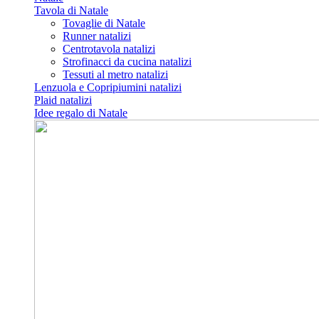
Tavola di Natale
Tovaglie di Natale
Runner natalizi
Centrotavola natalizi
Strofinacci da cucina natalizi
Tessuti al metro natalizi
Lenzuola e Copripiumini natalizi
Plaid natalizi
Idee regalo di Natale