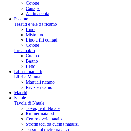
Cotone
Canapa
Antimacchia
Ricamo
Tessuti e tele da ricamo
Lino
Misto lino
Lino a fili contati
Cotone
I ricamabili
Cucina
Bagno
Letto
Libri e manuali
Libri e Manuali
Manuali ricamo
Riviste ricamo
Marchi
Natale
Tavola di Natale
Tovaglie di Natale
Runner natalizi
Centrotavola natalizi
Strofinacci da cucina natalizi
Tessuti al metro natalizi