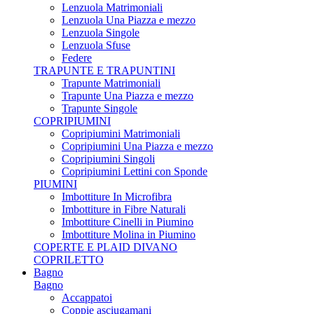
Lenzuola Matrimoniali
Lenzuola Una Piazza e mezzo
Lenzuola Singole
Lenzuola Sfuse
Federe
TRAPUNTE E TRAPUNTINI
Trapunte Matrimoniali
Trapunte Una Piazza e mezzo
Trapunte Singole
COPRIPIUMINI
Copripiumini Matrimoniali
Copripiumini Una Piazza e mezzo
Copripiumini Singoli
Copripiumini Lettini con Sponde
PIUMINI
Imbottiture In Microfibra
Imbottiture in Fibre Naturali
Imbottiture Cinelli in Piumino
Imbottiture Molina in Piumino
COPERTE E PLAID DIVANO
COPRILETTO
Bagno
Bagno
Accappatoi
Coppie asciugamani