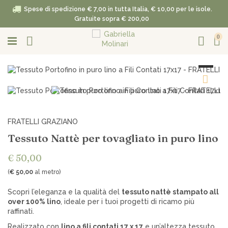
Spese di spedizione € 7,00 in tutta Italia, € 10,00 per le isole.
Gratuite sopra € 200,00
0
FRATELLI GRAZIANO
Tessuto Nattè per tovagliato in puro lino
€ 50,00
(
€ 50,00
al metro)
Scopri l’eleganza e la qualità del
tessuto nattè stampato all
over 100% lino
, ideale per i tuoi progetti di ricamo più
raffinati.
Realizzato con
lino a fili contati 17 x 17
e un’altezza tessuto