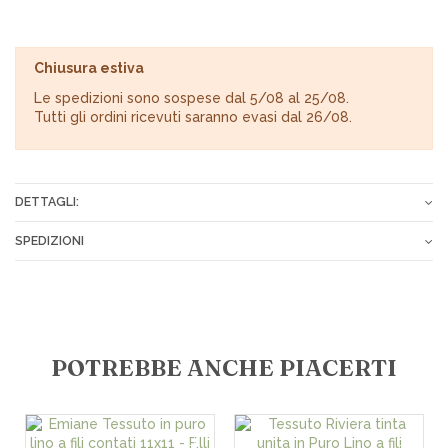
Chiusura estiva
Le spedizioni sono sospese dal 5/08 al 25/08.
Tutti gli ordini ricevuti saranno evasi dal 26/08.
DETTAGLI:
Altezza
180 cm
SPEDIZIONI
Composizione
100% Lino
Gli ordini vengono spediti tramite corriere espresso o Poste
Italiane entro 24-72 ore dopo il ricevimento del pagamento.
Tariffe spese di spedizione:
POTREBBE ANCHE PIACERTI
€ 7,00 in tutta Italia
€ 10,00 per le isole
€ 15,00 per i CAP disagiati
€ 18,00 in Europa