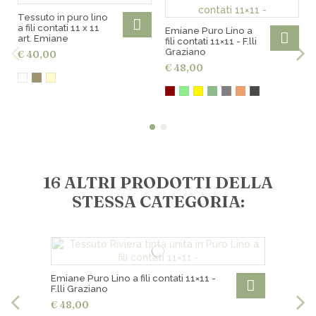
Spedizioni gratuite per ordini superiori a € 200,00
Tessuto in puro lino
Ritiro gratuito in negozio
a fili contati 11 x 11
Emiane Puro Lino a
art. Emiane
fili contati 11×11 - F.lli
Graziano
€ 40,00
€ 48,00
16 ALTRI PRODOTTI DELLA
STESSA CATEGORIA:
Emiane Puro Lino a fili contati 11×11 -
F.lli Graziano
€ 48,00