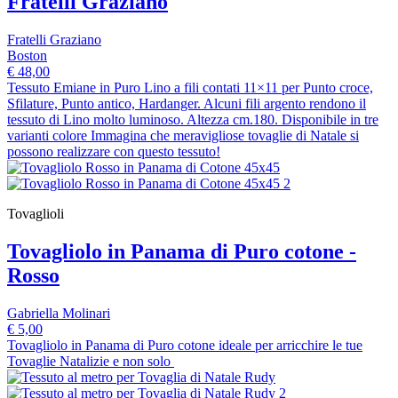
Fratelli Graziano
Fratelli Graziano
Boston
€ 48,00
Tessuto Emiane in Puro Lino a fili contati 11×11 per Punto croce,
Sfilature, Punto antico, Hardanger. Alcuni fili argento rendono il
tessuto di Lino molto luminoso. Altezza cm.180. Disponibile in tre
varianti colore Immagina che meravigliose tovaglie di Natale si
possono realizzare con questo tessuto!
Tovaglioli
Tovagliolo in Panama di Puro cotone -
Rosso
Gabriella Molinari
€ 5,00
Tovagliolo in Panama di Puro cotone ideale per arricchire le tue
Tovaglie Natalizie e non solo