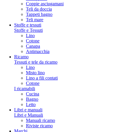
Coppie asciugamani
Teli da doccia
Tappeti bagno
Teli mare
Stoffe e tessuti
Stoffe e Tessuti
Lino
Cotone
Canapa
Antimacchia
Ricamo
Tessuti e tele da ricamo
Lino
Misto lino
Lino a fili contati
Cotone
I ricamabili
Cucina
Bagno
Letto
Libri e manuali
Libri e Manuali
Manuali ricamo
Riviste ricamo
Marchi