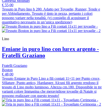
Gabriella Molinari
€ 55,00
Tessuto in Puro lino h 280. Adatto per Tovaglie, Runner, Tende e
per Abbigliamento. Tessuto è tinto in pezza, pertanto i colori
possono variare nella tonalità. (vi consiglio di acquistare il
quantitativo necessario in un’unica spedizione)
Lino
Emiane in puro lino con lurex argento -
Fratelli Graziano
Fratelli Graziano
Boston
€ 48,00
Tessuto Emiane in Puro Lino a fili contati 11×11 per Punto croce,
Sfilature, Punto antico, Hardanger. Alcuni fili argento rendono il
tessuto di Lino molto luminoso. Altezza cm.180. Disponibile in tre
varianti colore Immagina che meravigliose tovaglie di Natale si
possono realizzare con questo tessuto!