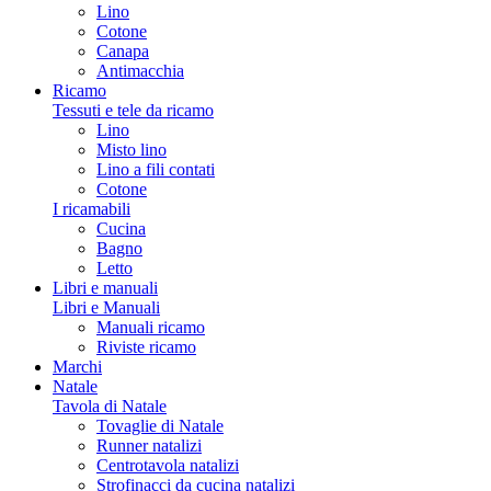
Lino
Cotone
Canapa
Antimacchia
Ricamo
Tessuti e tele da ricamo
Lino
Misto lino
Lino a fili contati
Cotone
I ricamabili
Cucina
Bagno
Letto
Libri e manuali
Libri e Manuali
Manuali ricamo
Riviste ricamo
Marchi
Natale
Tavola di Natale
Tovaglie di Natale
Runner natalizi
Centrotavola natalizi
Strofinacci da cucina natalizi