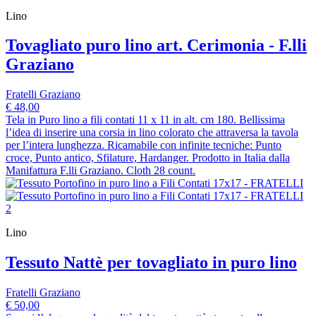
Lino
Tovagliato puro lino art. Cerimonia - F.lli
Graziano
Fratelli Graziano
€ 48,00
Tela in Puro lino a fili contati 11 x 11 in alt. cm 180. Bellissima
l’idea di inserire una corsia in lino colorato che attraversa la tavola
per l’intera lunghezza. Ricamabile con infinite tecniche: Punto
croce, Punto antico, Sfilature, Hardanger. Prodotto in Italia dalla
Manifattura F.lli Graziano. Cloth 28 count.
Lino
Tessuto Nattè per tovagliato in puro lino
Fratelli Graziano
€ 50,00