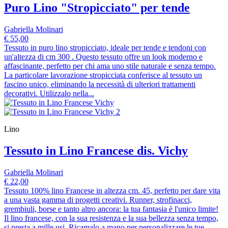
Puro Lino "Stropicciato" per tende
Gabriella Molinari
€ 55,00
Tessuto in puro lino stropicciato, ideale per tende e tendoni con
un'altezza di cm 300 . Questo tessuto offre un look moderno e
affascinante, perfetto per chi ama uno stile naturale e senza tempo.
La particolare lavorazione stropicciata conferisce al tessuto un
fascino unico, eliminando la necessità di ulteriori trattamenti
decorativi. Utilizzalo nella...
Lino
Tessuto in Lino Francese dis. Vichy
Gabriella Molinari
€ 22,00
Tessuto 100% lino Francese in altezza cm. 45, perfetto per dare vita
a una vasta gamma di progetti creativi. Runner, strofinacci,
grembiuli, borse e tanto altro ancora: la tua fantasia è l'unico limite!
Il lino francese, con la sua resistenza e la sua bellezza senza tempo,
si presta a mille usi. Ricamalo a mano per personalizzare le tue