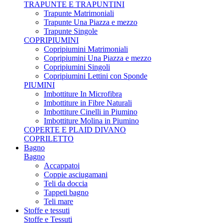
TRAPUNTE E TRAPUNTINI
Trapunte Matrimoniali
Trapunte Una Piazza e mezzo
Trapunte Singole
COPRIPIUMINI
Copripiumini Matrimoniali
Copripiumini Una Piazza e mezzo
Copripiumini Singoli
Copripiumini Lettini con Sponde
PIUMINI
Imbottiture In Microfibra
Imbottiture in Fibre Naturali
Imbottiture Cinelli in Piumino
Imbottiture Molina in Piumino
COPERTE E PLAID DIVANO
COPRILETTO
Bagno
Bagno
Accappatoi
Coppie asciugamani
Teli da doccia
Tappeti bagno
Teli mare
Stoffe e tessuti
Stoffe e Tessuti