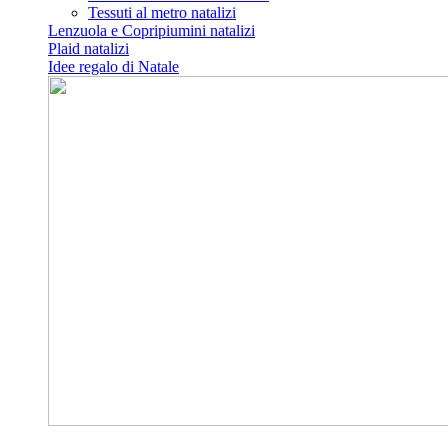
Tessuti al metro natalizi
Lenzuola e Copripiumini natalizi
Plaid natalizi
Idee regalo di Natale