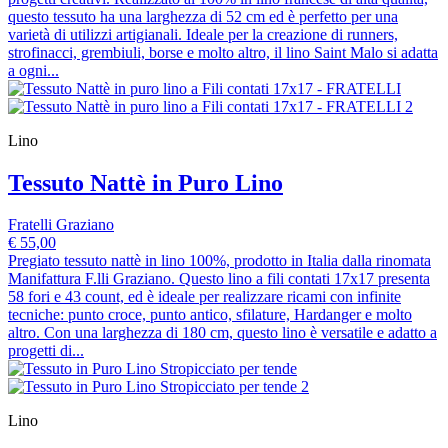
questo tessuto ha una larghezza di 52 cm ed è perfetto per una
varietà di utilizzi artigianali. Ideale per la creazione di runners,
strofinacci, grembiuli, borse e molto altro, il lino Saint Malo si adatta
a ogni...
Lino
Tessuto Nattè in Puro Lino
Fratelli Graziano
€ 55,00
Pregiato tessuto nattè in lino 100%, prodotto in Italia dalla rinomata
Manifattura F.lli Graziano. Questo lino a fili contati 17x17 presenta
58 fori e 43 count, ed è ideale per realizzare ricami con infinite
tecniche: punto croce, punto antico, sfilature, Hardanger e molto
altro. Con una larghezza di 180 cm, questo lino è versatile e adatto a
progetti di...
Lino