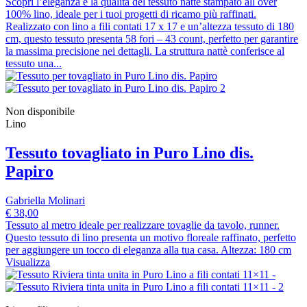
Scopri l’eleganza e la qualità del tessuto nattè stampato all over
100% lino, ideale per i tuoi progetti di ricamo più raffinati.
Realizzato con lino a fili contati 17 x 17 e un’altezza tessuto di 180
cm, questo tessuto presenta 58 fori – 43 count, perfetto per garantire
la massima precisione nei dettagli. La struttura nattè conferisce al
tessuto una...
Non disponibile
Lino
Tessuto tovagliato in Puro Lino dis.
Papiro
Gabriella Molinari
€ 38,00
Tessuto al metro ideale per realizzare tovaglie da tavolo, runner.
Questo tessuto di lino presenta un motivo floreale raffinato, perfetto
per aggiungere un tocco di eleganza alla tua casa. Altezza: 180 cm
Visualizza