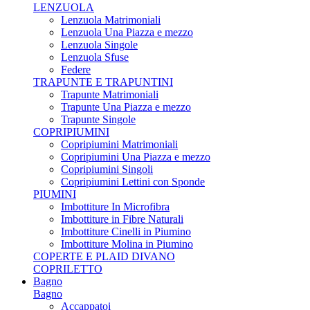
LENZUOLA
Lenzuola Matrimoniali
Lenzuola Una Piazza e mezzo
Lenzuola Singole
Lenzuola Sfuse
Federe
TRAPUNTE E TRAPUNTINI
Trapunte Matrimoniali
Trapunte Una Piazza e mezzo
Trapunte Singole
COPRIPIUMINI
Copripiumini Matrimoniali
Copripiumini Una Piazza e mezzo
Copripiumini Singoli
Copripiumini Lettini con Sponde
PIUMINI
Imbottiture In Microfibra
Imbottiture in Fibre Naturali
Imbottiture Cinelli in Piumino
Imbottiture Molina in Piumino
COPERTE E PLAID DIVANO
COPRILETTO
Bagno
Bagno
Accappatoi