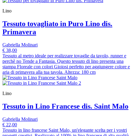
Lino
Tessuto tovagliato in Puro Lino dis.
Primavera
Gabriella Molinari
€ 38,00
Tessuto al metro ideale per realizzare tovaglie da tavolo, runner e
perchè no Tende a Fantasia. Questo tessuto di lino presenta una
stampa Floreale con colori Gioiosi perfetto per aggiungere colore e
aria di primavera alla tua tavola. Altezza: 180 cm
Lino
Tessuto in Lino Francese dis. Saint Malo
Gabriella Molinari
€ 22,00
Tessuto in lino francese Saint Malo, un'elegante scelta per i vostri
progetti creativi. Realizzato al 100% in lino francese di alta qualità,