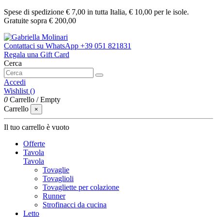
Spese di spedizione € 7,00 in tutta Italia, € 10,00 per le isole.
Gratuite sopra € 200,00
Contattaci su WhatsApp
+39 051 821831
Regala una Gift Card
Cerca
Accedi
Wishlist (
)
0
Carrello
/
Empty
Carrello
×
Il tuo carrello è vuoto
Offerte
Tavola
Tavola
Tovaglie
Tovaglioli
Tovagliette per colazione
Runner
Strofinacci da cucina
Letto