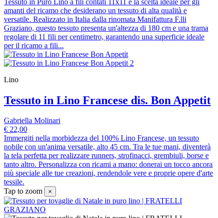
Tessuto in Puro Lino a fili contati 11x11 è la scelta ideale per gli
amanti del ricamo che desiderano un tessuto di alta qualità e
versatile. Realizzato in Italia dalla rinomata Manifattura F.lli
Graziano, questo tessuto presenta un'altezza di 180 cm e una trama
regolare di 11 fili per centimetro, garantendo una superficie ideale
per il ricamo a fili...
Lino
Tessuto in Lino Francese dis. Bon Appetit
Gabriella Molinari
€ 22,00
Immergiti nella morbidezza del 100% Lino Francese, un tessuto
nobile con un'anima versatile, alto 45 cm. Tra le tue mani, diventerà
la tela perfetta per realizzare runners, strofinacci, grembiuli, borse e
tanto altro. Personalizza con ricami a mano: donerai un tocco ancora
più speciale alle tue creazioni, rendendole vere e proprie opere d'arte
tessile.
Tap to zoom
×