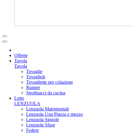
Offerte
Tavola
Tavola
Tovaglie
Tovaglioli
Tovagliette per colazione
Runner
Strofinacci da cucina
Letto
LENZUOLA
Lenzuola Matrimoniali
Lenzuola Una Piazza e mezzo
Lenzuola Singole
Lenzuola Sfuse
Federe