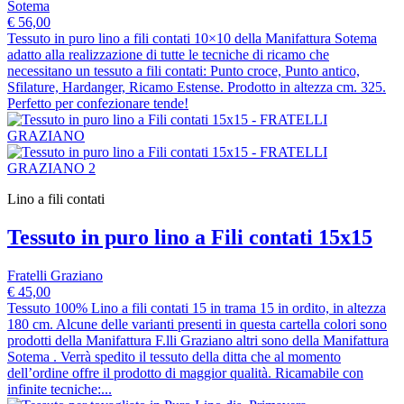
Sotema
€ 56,00
Tessuto in puro lino a fili contati 10×10 della Manifattura Sotema
adatto alla realizzazione di tutte le tecniche di ricamo che
necessitano un tessuto a fili contati: Punto croce, Punto antico,
Sfilature, Hardanger, Ricamo Estense. Prodotto in altezza cm. 325.
Perfetto per confezionare tende!
Lino a fili contati
Tessuto in puro lino a Fili contati 15x15
Fratelli Graziano
€ 45,00
Tessuto 100% Lino a fili contati 15 in trama 15 in ordito, in altezza
180 cm. Alcune delle varianti presenti in questa cartella colori sono
prodotti della Manifattura F.lli Graziano altri sono della Manifattura
Sotema . Verrà spedito il tessuto della ditta che al momento
dell’ordine offre il prodotto di maggior qualità. Ricamabile con
infinite tecniche:...