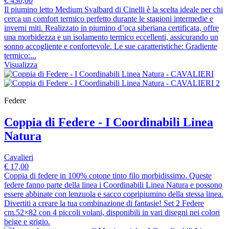
€ 430,00
Il piumino letto Medium Svalbard di Cinelli è la scelta ideale per chi
cerca un comfort termico perfetto durante le stagioni intermedie e
inverni miti. Realizzato in piumino d’oca siberiana certificata, offre
una morbidezza e un isolamento termico eccellenti, assicurando un
sonno accogliente e confortevole. Le sue caratteristiche: Gradiente
termico:...
Visualizza
Federe
Coppia di Federe - I Coordinabili Linea
Natura
Cavalieri
€ 17,00
Coppia di federe in 100% cotone tinto filo morbidissimo. Queste
federe fanno parte della linea i Coordinabili Linea Natura e possono
essere abbinate con lenzuola e sacco copripiumino della stessa linea.
Divertiti a creare la tua combinazione di fantasie! Set 2 Federe
cm.52×82 con 4 piccoli volani, disponibili in vari disegni nei colori
beige e grigio.