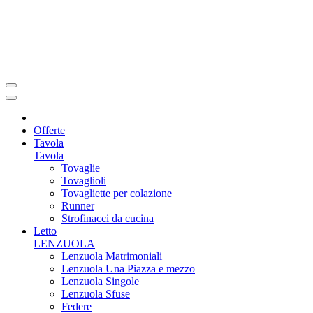
Offerte
Tavola
Tavola
Tovaglie
Tovaglioli
Tovagliette per colazione
Runner
Strofinacci da cucina
Letto
LENZUOLA
Lenzuola Matrimoniali
Lenzuola Una Piazza e mezzo
Lenzuola Singole
Lenzuola Sfuse
Federe