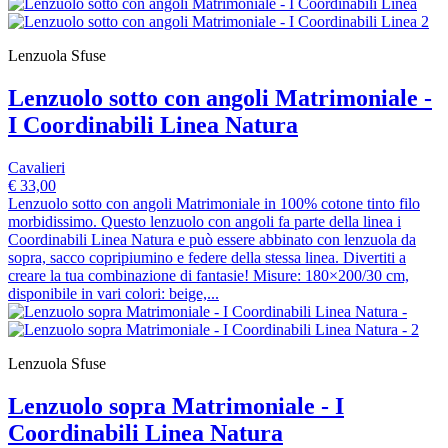
Lenzuola Sfuse
Lenzuolo sotto con angoli Matrimoniale -
I Coordinabili Linea Natura
Cavalieri
€ 33,00
Lenzuolo sotto con angoli Matrimoniale in 100% cotone tinto filo
morbidissimo. Questo lenzuolo con angoli fa parte della linea i
Coordinabili Linea Natura e può essere abbinato con lenzuola da
sopra, sacco copripiumino e federe della stessa linea. Divertiti a
creare la tua combinazione di fantasie! Misure: 180×200/30 cm,
disponibile in vari colori: beige,...
Lenzuola Sfuse
Lenzuolo sopra Matrimoniale - I
Coordinabili Linea Natura