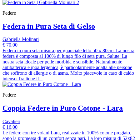
Federe
Federa in Pura Seta di Gelso
Gabriella Molinari
€ 70,00
Federa in pura seta misura per guanciale letto 50 x 80cm. La nostra
federa è composta al 100% di lungo filo di seta pura. Salute: La
nostra seta ideale per pelle morbida e sensibile. Naturalmente
antibatterica e ipoallergenica, è particolarmente adatta alle persone
che soffrono di allergie o di asma. Molto piacevole in caso di caldo
intenso Trattiene il...
Federe
Coppia Federe in Puro Cotone - Lara
Cavalieri
€ 16,00
Le federe con tre volani Lara, realizzate in 100% cotone pregiato,
sono la promessa di un comfort senza pari. La loro misura di 52x82