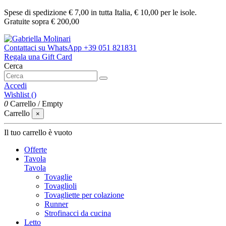
Spese di spedizione € 7,00 in tutta Italia, € 10,00 per le isole.
Gratuite sopra € 200,00
Contattaci su WhatsApp
+39 051 821831
Regala una Gift Card
Cerca
Accedi
Wishlist (
)
0
Carrello
/
Empty
Carrello
×
Il tuo carrello è vuoto
Offerte
Tavola
Tavola
Tovaglie
Tovaglioli
Tovagliette per colazione
Runner
Strofinacci da cucina
Letto