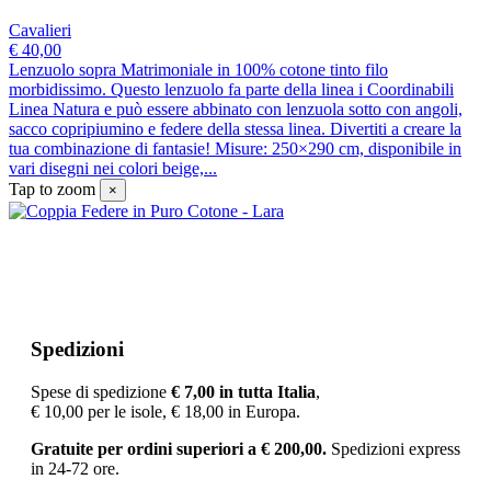
Cavalieri
€ 40,00
Lenzuolo sopra Matrimoniale in 100% cotone tinto filo
morbidissimo. Questo lenzuolo fa parte della linea i Coordinabili
Linea Natura e può essere abbinato con lenzuola sotto con angoli,
sacco copripiumino e federe della stessa linea. Divertiti a creare la
tua combinazione di fantasie! Misure: 250×290 cm, disponibile in
vari disegni nei colori beige,...
Tap to zoom
×
Spedizioni
Spese di spedizione
€ 7
,00 in tutta Italia
,
€ 10,00 per le isole, € 18,00 in Europa.
Gratuite per ordini superiori a
€
200,00.
Spedizioni express
in 24-72 ore.