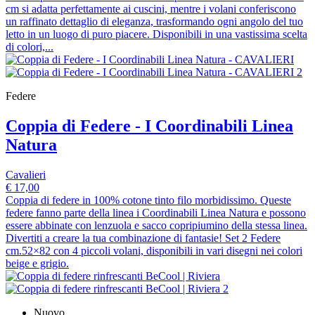
cm si adatta perfettamente ai cuscini, mentre i volani conferiscono
un raffinato dettaglio di eleganza, trasformando ogni angolo del tuo
letto in un luogo di puro piacere. Disponibili in una vastissima scelta
di colori,...
Federe
Coppia di Federe - I Coordinabili Linea
Natura
Cavalieri
€ 17,00
Coppia di federe in 100% cotone tinto filo morbidissimo. Queste
federe fanno parte della linea i Coordinabili Linea Natura e possono
essere abbinate con lenzuola e sacco copripiumino della stessa linea.
Divertiti a creare la tua combinazione di fantasie! Set 2 Federe
cm.52×82 con 4 piccoli volani, disponibili in vari disegni nei colori
beige e grigio.
Nuovo