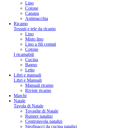
Lino
Cotone
Canapa
Antimacchia
Ricamo
Tessuti e tele da ricamo
Lino
Misto lino
Lino a fili contati
Cotone
I ricamabili
Cucina
Bagno
Letto
Libri e manuali
Libri e Manuali
Manuali ricamo
Riviste ricamo
Marchi
Natale
Tavola di Natale
Tovaglie di Natale
Runner natalizi
Centrotavola natalizi
Strofinacci da cucina natalizi