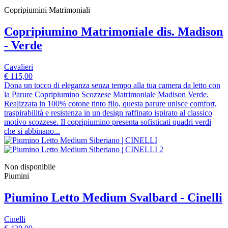
Copripiumini Matrimoniali
Copripiumino Matrimoniale dis. Madison
- Verde
Cavalieri
€ 115,00
Dona un tocco di eleganza senza tempo alla tua camera da letto con
la Parure Copripiumino Scozzese Matrimoniale Madison Verde.
Realizzata in 100% cotone tinto filo, questa parure unisce comfort,
traspirabilità e resistenza in un design raffinato ispirato al classico
motivo scozzese. Il copripiumino presenta sofisticati quadri verdi
che si abbinano...
Non disponibile
Piumini
Piumino Letto Medium Svalbard - Cinelli
Cinelli