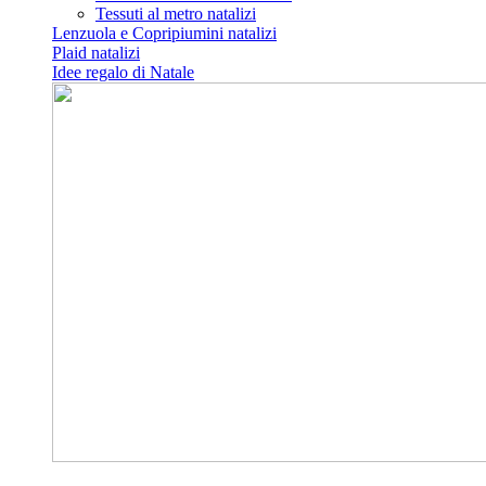
Tessuti al metro natalizi
Lenzuola e Copripiumini natalizi
Plaid natalizi
Idee regalo di Natale