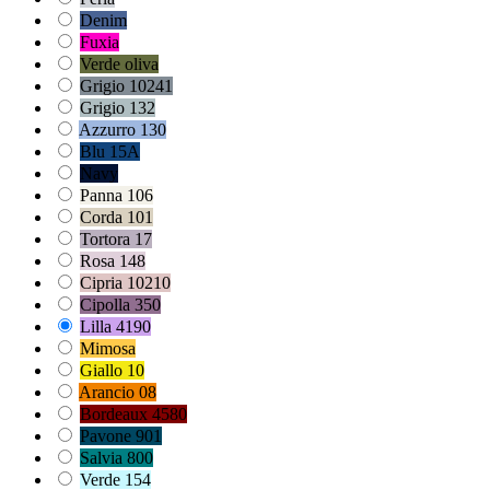
Denim
Fuxia
Verde oliva
Grigio 10241
Grigio 132
Azzurro 130
Blu 15A
Navy
Panna 106
Corda 101
Tortora 17
Rosa 148
Cipria 10210
Cipolla 350
Lilla 4190
Mimosa
Giallo 10
Arancio 08
Bordeaux 4580
Pavone 901
Salvia 800
Verde 154