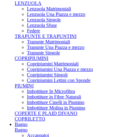
LENZUOLA
Lenzuola Matrimoniali
Lenzuola Una Piazza e mezzo
Lenzuola Singole
Lenzuola Sfuse
Federe
TRAPUNTE E TRAPUNTINI
Trapunte Matrimoniali
Trapunte Una Piazza e mezzo
Trapunte Singole
COPRIPIUMINI
Copripiumini Matrimoniali
Copripiumini Una Piazza e mezzo
Copripiumini Singoli
Copripiumini Lettini con Sponde
PIUMINI
Imbottiture In Microfibra
Imbottiture in Fibre Naturali
Imbottiture Cinelli in Piumino
Imbottiture Molina in Piumino
COPERTE E PLAID DIVANO
COPRILETTO
Bagno
Bagno
Accappatoi