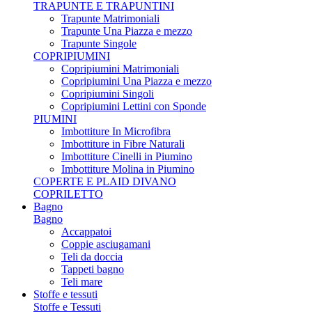
TRAPUNTE E TRAPUNTINI
Trapunte Matrimoniali
Trapunte Una Piazza e mezzo
Trapunte Singole
COPRIPIUMINI
Copripiumini Matrimoniali
Copripiumini Una Piazza e mezzo
Copripiumini Singoli
Copripiumini Lettini con Sponde
PIUMINI
Imbottiture In Microfibra
Imbottiture in Fibre Naturali
Imbottiture Cinelli in Piumino
Imbottiture Molina in Piumino
COPERTE E PLAID DIVANO
COPRILETTO
Bagno
Bagno
Accappatoi
Coppie asciugamani
Teli da doccia
Tappeti bagno
Teli mare
Stoffe e tessuti
Stoffe e Tessuti