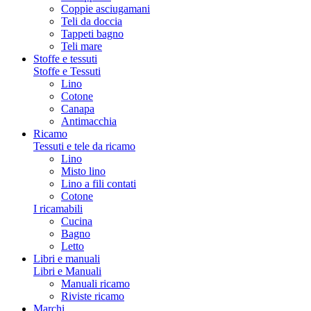
Coppie asciugamani
Teli da doccia
Tappeti bagno
Teli mare
Stoffe e tessuti
Stoffe e Tessuti
Lino
Cotone
Canapa
Antimacchia
Ricamo
Tessuti e tele da ricamo
Lino
Misto lino
Lino a fili contati
Cotone
I ricamabili
Cucina
Bagno
Letto
Libri e manuali
Libri e Manuali
Manuali ricamo
Riviste ricamo
Marchi