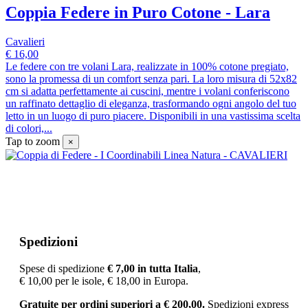
Coppia Federe in Puro Cotone - Lara
Cavalieri
€ 16,00
Le federe con tre volani Lara, realizzate in 100% cotone pregiato,
sono la promessa di un comfort senza pari. La loro misura di 52x82
cm si adatta perfettamente ai cuscini, mentre i volani conferiscono
un raffinato dettaglio di eleganza, trasformando ogni angolo del tuo
letto in un luogo di puro piacere. Disponibili in una vastissima scelta
di colori,...
Tap to zoom
×
Spedizioni
Spese di spedizione
€ 7
,00 in tutta Italia
,
€ 10,00 per le isole, € 18,00 in Europa.
Gratuite per ordini superiori a
€
200,00.
Spedizioni express