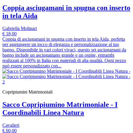
Coppia asciugamani in spugna con inserto
in tela Aida
Gabriella Molinari
€ 18,00
Coppia di asciugamani in spugna con inserto in tela Aida, perfetta
per aggiungere un tocco di eleganza e personalizzazione al tuo
bagno. Disponibile in vari colori vivaci, questo set asciugamani da
bagno include un asciugamano grande e un ospite, entrambi
realizzati al 100% in Italia con materiali di alta qualità. Ogni pezzo
può essere personalizzato con...
Copripiumini Matrimoniali
Sacco Copripiumino Matrimoniale - I
Coordinabili Linea Natura
Cavalieri
€ 60,00