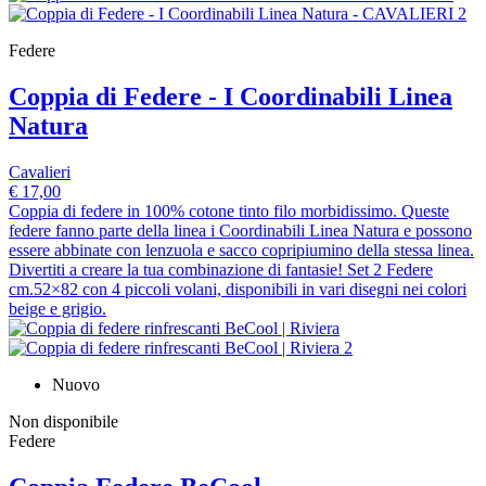
Federe
Coppia di Federe - I Coordinabili Linea
Natura
Cavalieri
€ 17,00
Coppia di federe in 100% cotone tinto filo morbidissimo. Queste
federe fanno parte della linea i Coordinabili Linea Natura e possono
essere abbinate con lenzuola e sacco copripiumino della stessa linea.
Divertiti a creare la tua combinazione di fantasie! Set 2 Federe
cm.52×82 con 4 piccoli volani, disponibili in vari disegni nei colori
beige e grigio.
Nuovo
Non disponibile
Federe