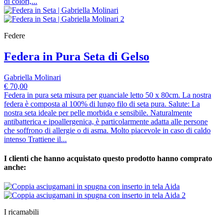
di colori,...
Federe
Federa in Pura Seta di Gelso
Gabriella Molinari
€ 70,00
Federa in pura seta misura per guanciale letto 50 x 80cm. La nostra
federa è composta al 100% di lungo filo di seta pura. Salute: La
nostra seta ideale per pelle morbida e sensibile. Naturalmente
antibatterica e ipoallergenica, è particolarmente adatta alle persone
che soffrono di allergie o di asma. Molto piacevole in caso di caldo
intenso Trattiene il...
I clienti che hanno acquistato questo prodotto hanno comprato
anche:
I ricamabili