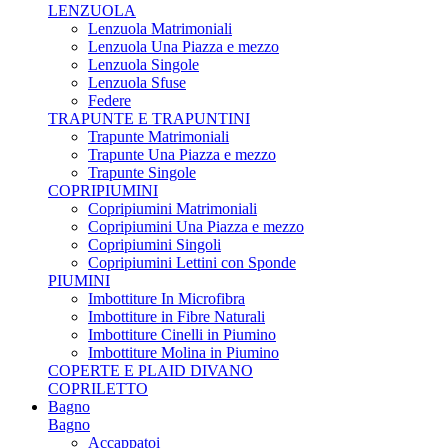
LENZUOLA
Lenzuola Matrimoniali
Lenzuola Una Piazza e mezzo
Lenzuola Singole
Lenzuola Sfuse
Federe
TRAPUNTE E TRAPUNTINI
Trapunte Matrimoniali
Trapunte Una Piazza e mezzo
Trapunte Singole
COPRIPIUMINI
Copripiumini Matrimoniali
Copripiumini Una Piazza e mezzo
Copripiumini Singoli
Copripiumini Lettini con Sponde
PIUMINI
Imbottiture In Microfibra
Imbottiture in Fibre Naturali
Imbottiture Cinelli in Piumino
Imbottiture Molina in Piumino
COPERTE E PLAID DIVANO
COPRILETTO
Bagno
Bagno
Accappatoi