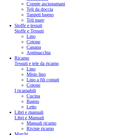
Coppie asciugamani
Teli da doccia
Tappeti bagno
Teli mare
Stoffe e tessuti
Stoffe e Tessuti
Lino
Cotone
Canapa
Antimacchia
Ricamo
Tessuti e tele da ricamo
Lino
Misto lino
Lino a fili contati
Cotone
I ricamabili
Cucina
Bagno
Letto
Libri e manuali
Libri e Manuali
Manuali ricamo
Riviste ricamo
Marchi