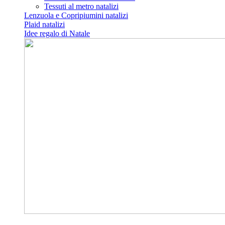
Tessuti al metro natalizi
Lenzuola e Copripiumini natalizi
Plaid natalizi
Idee regalo di Natale