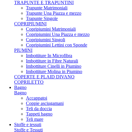
TRAPUNTE E TRAPUNTINI
Trapunte Matrimoniali
Trapunte Una Piazza e mezzo
Trapunte Singole
COPRIPIUMINI
Copripiumini Matrimoniali
Copripiumini Una Piazza e mezzo
Copripiumini Singoli
Copripiumini Lettini con Sponde
PIUMINI
Imbottiture In Microfibra
Imbottiture in Fibre Naturali
Imbottiture Cinelli in Piumino
Imbottiture Molina in Piumino
COPERTE E PLAID DIVANO
COPRILETTO
Bagno
Bagno
Accappatoi
Coppie asciugamani
Teli da doccia
Tappeti bagno
Teli mare
Stoffe e tessuti
Stoffe e Tessuti