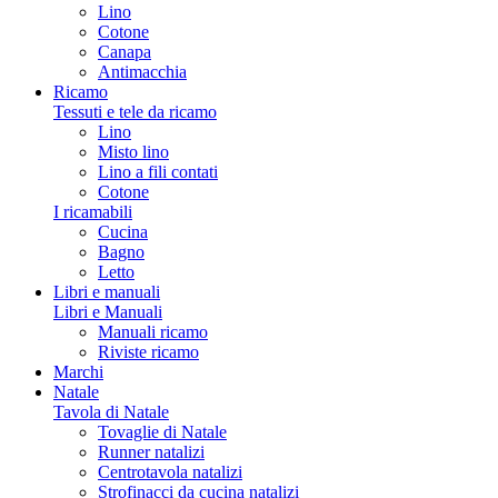
Lino
Cotone
Canapa
Antimacchia
Ricamo
Tessuti e tele da ricamo
Lino
Misto lino
Lino a fili contati
Cotone
I ricamabili
Cucina
Bagno
Letto
Libri e manuali
Libri e Manuali
Manuali ricamo
Riviste ricamo
Marchi
Natale
Tavola di Natale
Tovaglie di Natale
Runner natalizi
Centrotavola natalizi
Strofinacci da cucina natalizi