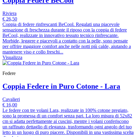
Coppia Federe BeCool
Riviera
€ 26,50
Coppia di federe rinfrescanti BeCool. Regalati una piacevole
sensazione di freschezza durante il riposo con la coppia di federe
BeCool, realizzate in innovativo tessuto tecnico rinfrescante.
Morbide, leggere e piacevoli a contatto con la pelle, sono pensate
per offrire maggiore comfort anche nelle notti più calde, aiutando a
mantenere viso e collo freschi...
Visualizza
Federe
Coppia Federe in Puro Cotone - Lara
Cavalieri
€ 16,00
Le federe con tre volani Lara, realizzate in 100% cotone pregiato,
sono la promessa di un comfort senza pari. La loro misura di 52x82
cm si adatta perfettamente ai cuscini, mentre i volani conferiscono
un raffinato dettaglio di eleganza, trasformando ogni angolo del tuo
letto in un luogo di puro piacere. Disponibili in una vastissima scelta