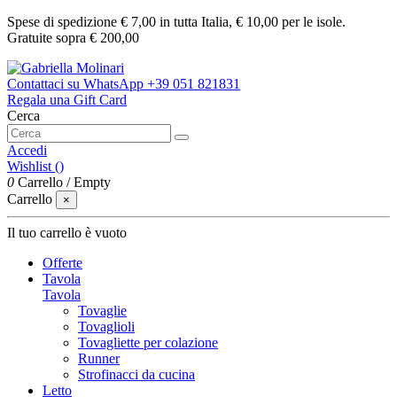
Spese di spedizione € 7,00 in tutta Italia, € 10,00 per le isole.
Gratuite sopra € 200,00
Contattaci su WhatsApp
+39 051 821831
Regala una Gift Card
Cerca
Accedi
Wishlist (
)
0
Carrello
/
Empty
Carrello
×
Il tuo carrello è vuoto
Offerte
Tavola
Tavola
Tovaglie
Tovaglioli
Tovagliette per colazione
Runner
Strofinacci da cucina
Letto