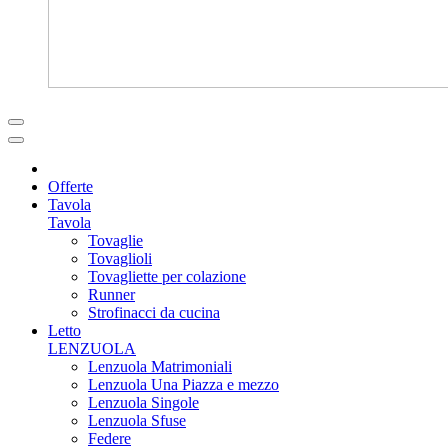
Offerte
Tavola
Tavola
Tovaglie
Tovaglioli
Tovagliette per colazione
Runner
Strofinacci da cucina
Letto
LENZUOLA
Lenzuola Matrimoniali
Lenzuola Una Piazza e mezzo
Lenzuola Singole
Lenzuola Sfuse
Federe