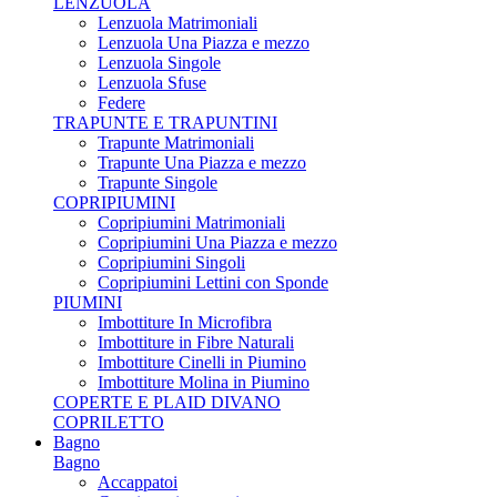
LENZUOLA
Lenzuola Matrimoniali
Lenzuola Una Piazza e mezzo
Lenzuola Singole
Lenzuola Sfuse
Federe
TRAPUNTE E TRAPUNTINI
Trapunte Matrimoniali
Trapunte Una Piazza e mezzo
Trapunte Singole
COPRIPIUMINI
Copripiumini Matrimoniali
Copripiumini Una Piazza e mezzo
Copripiumini Singoli
Copripiumini Lettini con Sponde
PIUMINI
Imbottiture In Microfibra
Imbottiture in Fibre Naturali
Imbottiture Cinelli in Piumino
Imbottiture Molina in Piumino
COPERTE E PLAID DIVANO
COPRILETTO
Bagno
Bagno
Accappatoi