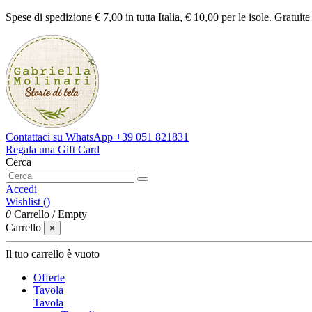
Spese di spedizione € 7,00 in tutta Italia, € 10,00 per le isole. Gratuit
Contattaci su WhatsApp
+39 051 821831
Regala una Gift Card
Cerca
Accedi
Wishlist (
)
0
Carrello
/
Empty
Carrello
×
Il tuo carrello è vuoto
Offerte
Tavola
Tavola