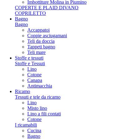
Imbottiture Molina in Piumino
COPERTE E PLAID DIVANO
COPRILETTO
Bagno
Bagno
Accappatoi
Coppie asciugamani
Teli da doccia
Tappeti bagno
Teli mare
Stoffe e tessuti
Stoffe e Tessuti
Lino
Cotone
Canapa
Antimacchia
Ricamo
Tessuti e tele da ricamo
Lino
Misto lino
Lino a fili contati
Cotone
I ricamabili
Cucina
Bagno