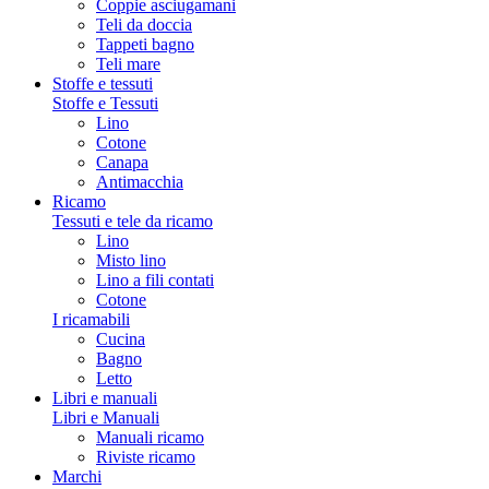
Coppie asciugamani
Teli da doccia
Tappeti bagno
Teli mare
Stoffe e tessuti
Stoffe e Tessuti
Lino
Cotone
Canapa
Antimacchia
Ricamo
Tessuti e tele da ricamo
Lino
Misto lino
Lino a fili contati
Cotone
I ricamabili
Cucina
Bagno
Letto
Libri e manuali
Libri e Manuali
Manuali ricamo
Riviste ricamo
Marchi