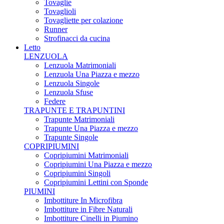
Tovaglie
Tovaglioli
Tovagliette per colazione
Runner
Strofinacci da cucina
Letto
LENZUOLA
Lenzuola Matrimoniali
Lenzuola Una Piazza e mezzo
Lenzuola Singole
Lenzuola Sfuse
Federe
TRAPUNTE E TRAPUNTINI
Trapunte Matrimoniali
Trapunte Una Piazza e mezzo
Trapunte Singole
COPRIPIUMINI
Copripiumini Matrimoniali
Copripiumini Una Piazza e mezzo
Copripiumini Singoli
Copripiumini Lettini con Sponde
PIUMINI
Imbottiture In Microfibra
Imbottiture in Fibre Naturali
Imbottiture Cinelli in Piumino